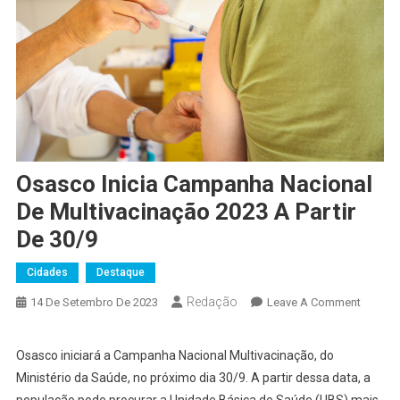
Osasco Inicia Campanha Nacional
De Multivacinação 2023 A Partir
De 30/9
Cidades
Destaque
Redação
On
14 De Setembro De 2023
Leave A Comment
Osasco
Inicia
Osasco iniciará a Campanha Nacional Multivacinação, do
Campa
Ministério da Saúde, no próximo dia 30/9. A partir dessa data, a
Naciona