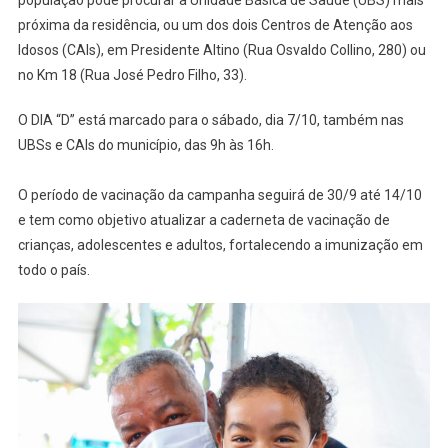
população pode procurar a Unidade Básica de Saúde (UBS) mais
De
próxima da residência, ou um dos dois Centros de Atenção aos
Multiva
Idosos (CAIs), em Presidente Altino (Rua Osvaldo Collino, 280) ou
2023
A
no Km 18 (Rua José Pedro Filho, 33).
Partir
O DIA “D” está marcado para o sábado, dia 7/10, também nas
De
30/9
UBSs e CAIs do município, das 9h às 16h.
O período de vacinação da campanha seguirá de 30/9 até 14/10
e tem como objetivo atualizar a caderneta de vacinação de
crianças, adolescentes e adultos, fortalecendo a imunização em
todo o país.