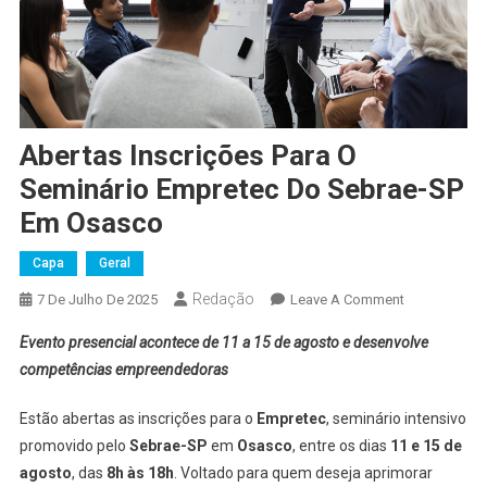
Abertas Inscrições Para O
Seminário Empretec Do Sebrae-SP
Em Osasco
Capa
Geral
Redação
On
7 De Julho De 2025
Leave A Comment
Abertas
Evento presencial acontece de 11 a 15 de agosto e desenvolve
Inscrições
competências empreendedoras
Para
O
Estão abertas as inscrições para o
Empretec
, seminário intensivo
Seminário
promovido pelo
Sebrae-SP
em
Osasco
, entre os dias
11 e 15 de
Empretec
agosto
, das
8h às 18h
. Voltado para quem deseja aprimorar
Do