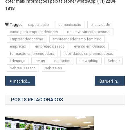
obter mais informações pelo telefone/WhatsApp:
(11) 2284-
1818
.
Tagged
capacitação
comunicação
criatividade
curso para empreendedores
desenvolvimento pessoal
Empreendedorismo
empreendedorismo feminino
empretec
empretec osasco
evento em Osasco
formação empreendedora
habilidades empreendedoras
liderança
metas
negócios
networking
Sebrae
Sebrae Osasco
sebrae-sp
Navegação
Inscrições para o COMDEMA Osasco estão abertas até 11 de julho
Barueri intensifica fiscalização de trânsito com operação focada em alcoolemia e segurança viária
de
POSTS RELACIONADOS
Post