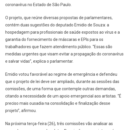
coronavírus no Estado de São Paulo.
Regime
De
O projeto, que reúne diversas propostas de parlamentares,
Urgência
Projeto
contém duas sugestões do deputado Emidio de Souza: a
De
hospedagem para profissionais de saúde expostos ao vírus e a
Lei
garantia do fornecimento de máscaras e EPIs para os
Com
trabalhadores que fazem atendimento público. “Essas são
Propostas
medidas urgentes que visam evitar a propagação do coronavírus
De
e salvar vidas”, explica o parlamentar.
Emídio
De
Emidio votou favorável ao regime de emergência e defendeu
Souza
que o projeto de lei deve ser ampliado, durante as sessões das
comissões, de uma forma que contemple outras demandas,
citando a necessidade de um apoio emergencial aos artistas. “É
preciso mais ousadia na consolidação e finalização desse
projeto”, afirmou.
Na próxima terça-feira (26), três comissões vão analisar as