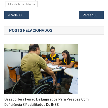
Mobilidade Urbana
Navegação
Vôlei Osasco encara equipe mineira hoje (16) fora de casa
Perseguição Policial Termina em Tragédia: Criança de 8 Anos é Atropelada em Itapevi
de
POSTS RELACIONADOS
Post
Osasco Terá Feirão De Empregos Para Pessoas Com
Deficiência E Reabilitados Do INSS