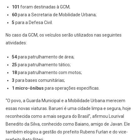
101
foram destinadas à GCM;
60
para a Secretaria de Mobilidade Urbana;
5
para a Defesa Civil.
No caso da GCM, os veículos serão utilizados nas seguintes
atividades:
54
para patrulhamento de área;
25
para patrulhamento tático;
18
para patrulhamento com motos;
3
para bases comunitárias;
1 micro-ônibus
para operações específicas.
“O povo, a Guarda Municipal e a Mobilidade Urbana merecem
essas novas viaturas. Barueri é uma cidade limpa e segura, hoje
reconhecida como a mais segura do Brasil”, afirmou Lourival
Benedito da Silva, conhecido como Baiano, amigo de Javan. Ele
também elogiou a gestão do prefeito Rubens Furlan e do vice-
prefeito Beto Piteri.