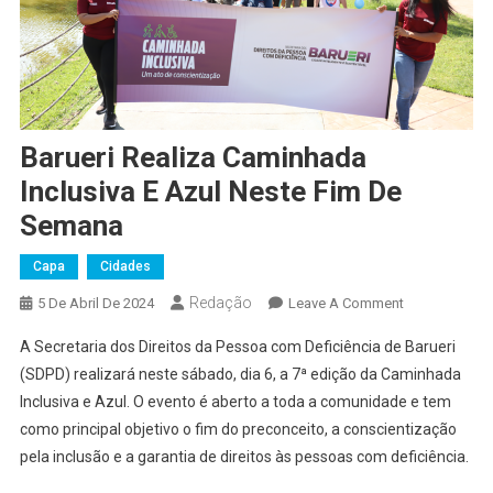
Barueri Realiza Caminhada
Inclusiva E Azul Neste Fim De
Semana
Capa
Cidades
Redação
On
5 De Abril De 2024
Leave A Comment
Barueri
A Secretaria dos Direitos da Pessoa com Deficiência de Barueri
Realiza
(SDPD) realizará neste sábado, dia 6, a 7ª edição da Caminhada
Caminhada
Inclusiva e Azul. O evento é aberto a toda a comunidade e tem
Inclusiva
como principal objetivo o fim do preconceito, a conscientização
E
Azul
pela inclusão e a garantia de direitos às pessoas com deficiência.
Neste