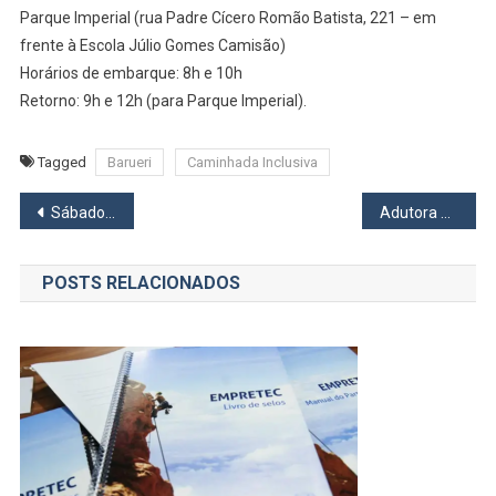
Parque Imperial (rua Padre Cícero Romão Batista, 221 – em
frente à Escola Júlio Gomes Camisão)
Horários de embarque: 8h e 10h
Retorno: 9h e 12h (para Parque Imperial).
Tagged
Barueri
Caminhada Inclusiva
Navegação
Sábado tem feira de adoção de cães e gatos na Cohab 5 em Carapicuíba
Adutora da Sabesp se rompe e inunda ruas em Osasco
de
POSTS RELACIONADOS
Post