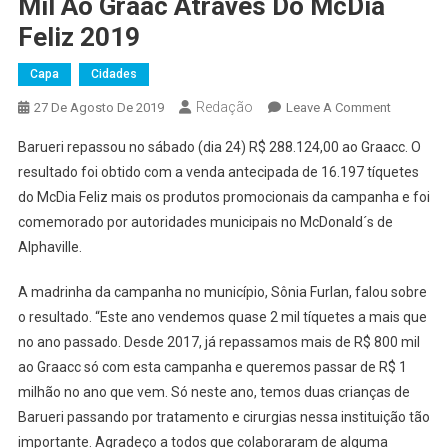
Mil Ao Graac Através Do McDia
Feliz 2019
Capa
Cidades
Redação
On
27 De Agosto De 2019
Leave A Comment
Barueri
Barueri repassou no sábado (dia 24) R$ 288.124,00 ao Graacc. O
Repasso
resultado foi obtido com a venda antecipada de 16.197 tíquetes
Mais
do McDia Feliz mais os produtos promocionais da campanha e foi
De
comemorado por autoridades municipais no McDonald´s de
R$
288
Alphaville.
Mil
Ao
A madrinha da campanha no município, Sônia Furlan, falou sobre
Graac
o resultado. “Este ano vendemos quase 2 mil tíquetes a mais que
Através
no ano passado. Desde 2017, já repassamos mais de R$ 800 mil
Do
ao Graacc só com esta campanha e queremos passar de R$ 1
McDia
milhão no ano que vem. Só neste ano, temos duas crianças de
Feliz
Barueri passando por tratamento e cirurgias nessa instituição tão
2019
importante. Agradeço a todos que colaboraram de alguma