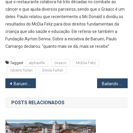
que o restaurante colabora há três décadas no combate ao
câncer e que ajuda diversos parceiros, sendo que o Graacc é um
deles. Paulo relatou que recentemente o Mc Donald´s dividiu os
resultados do McDia Feliz para dois direitos fundamentais da
criança que são saúde e educação. Ele referia-se também a
Fundação Ayrton Senna. Sobre a iniciativa de Barueri, Paulo
Camargo declarou: “quanto mais se dá, mais se recebe”
Tagged
alphaville
Graacc
McDia Feliz
rubens furlan
Sônia Furlan
Navegação
Barueri recebe Campeonato Mundial de Cubo Mágico
Bailando em Osasco acontece no sábado, 31
de
POSTS RELACIONADOS
Post