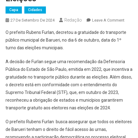
Capa
Cidades
Redação
On
27 De Setembro De 2024
Leave A Comment
Barueri
O prefeito Rubens Furlan, decretou a gratuidade do transporte
També
público municipal de Barueri, no dia 6 de outubro, data do 1º
Terá
turno das eleições municipais.
Gratuid
No
A decisão de Furlan segue uma recomendação da Defensoria
Transpo
Pública do Estado de São Paulo, emitida em 2022, que incentiva a
Público
No
gratuidade no transporte público durante as eleições. Além disso,
Dia
o decreto está em conformidade com o entendimento do
Das
Supremo Tribunal Federal (STF), que, em outubro de 2023,
Eleiçõe
reconheceu a obrigação de estados e municípios garantirem
transporte gratuito aos eleitores nas eleições de 2024.
O prefeito Rubens Furlan busca assegurar que todos os eleitores
de Barueri tenham o direito de fácil acesso às urnas,
promovendo a participação democrática no processo eleitoral.