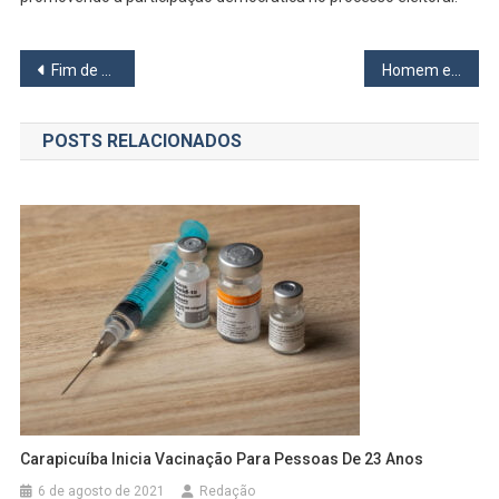
Navegação
Fim de semana terá interdições em Barueri para obras da Castello Branco
Homem e mulher morrem após serem esfaqueados em Barueri; testemunhas apontam ex como suspeito
de
POSTS RELACIONADOS
Post
Carapicuíba Inicia Vacinação Para Pessoas De 23 Anos
6 de agosto de 2021
Redação