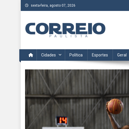
Skip
sexta-feira, agosto 07, 2026
to
content
Correio Paulista
Acompanhe as últimas notícias da região no Correio Paulis
Cidades
Política
Esportes
Geral