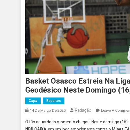
Basket Osasco Estreia Na Lig
Geodésico Neste Domingo (16
Capa
Esportes
Redação
14 De Março De 2025
Leave A Commen
O tão aguardado momento chegou! Neste domingo (16),
NBB CAIXA
, em um jogo emocionante contra o
Minas Tê