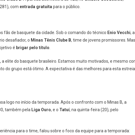
Estreia
º 281), com
entrada gratuita
para o público.
Na
Liga
Ouro:
Jogo
 os fãs de basquete da cidade. Sob o comando do técnico
Enio Vecchi
, a
Com
io desafiador, o
Minas Tênis Clube B
, time de jovens promissores. Ma
Entrada
bjetivo é
brigar pelo título
.
Gratuita
No
, a elite do basquete brasileiro. Estamos muito motivados, e mesmo c
Geodésico
 do grupo está ótimo. A expectativa é das melhores para esta estreia
Neste
Domingo
(16)
sa logo no início da temporada. Após o confronto com o Minas B, a
h30, também pela
Liga Ouro
, e o
Tatuí
, na quinta-feira (20), pelo
periência para o time, falou sobre o foco da equipe para a temporada: