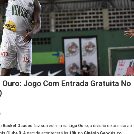
a Ouro: Jogo Com Entrada Gratuita No
)
On
t
Basket
 o
Basket Osasco
faz sua estreia na
Liga Ouro
, a divisão de acesso ao
Osasco
nis Clube B
. A partida acontecerá às
18h
, no
Ginásio Geodésico
,