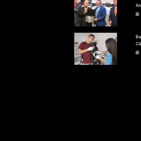
An
Ba
Cã