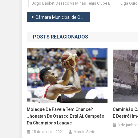
Jogo Basket Osasco vs Minas Tênis Clube B
Liga Ouro
Navegação
Câmara Municipal de Osasco Reconhece Entidades e Personalidades em Sessão Ordinária
de
POSTS RELACIONADOS
Post
Moleque De Favela Tem Chance?
Caminhão C
Jhonatan De Osasco Está Aí, Campeão
E Destrói I
Da Champions League
3 de junho 
15 de abril de 2021
Márcio Silvio