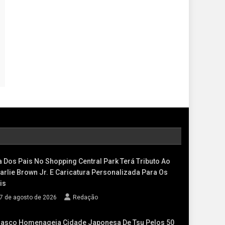
a Dos Pais No Shopping Central Park Terá Tributo Ao
arlie Brown Jr. E Caricatura Personalizada Para Os
is
7 de agosto de 2026
Redação
asco Homenageia Cidade Japonesa De Tsu Pelos 50