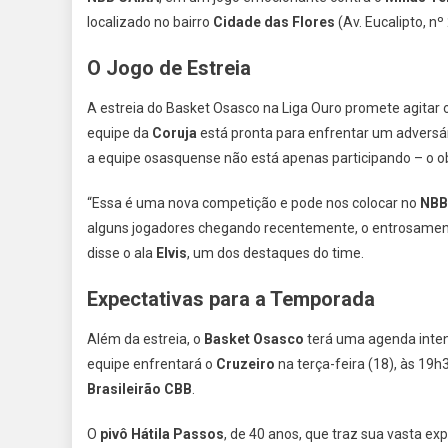
localizado no bairro
Cidade das Flores
(Av. Eucalipto, n
O Jogo de Estreia
A estreia do Basket Osasco na Liga Ouro promete agitar
equipe da
Coruja
está pronta para enfrentar um adversár
a equipe osasquense não está apenas participando – o o
“Essa é uma nova competição e pode nos colocar no
NBB
alguns jogadores chegando recentemente, o entrosamento
disse o ala
Elvis
, um dos destaques do time.
Expectativas para a Temporada
Além da estreia, o
Basket Osasco
terá uma agenda inten
equipe enfrentará o
Cruzeiro
na terça-feira (18), às 19
Brasileirão CBB
.
O
pivô Hátila Passos
, de 40 anos, que traz sua vasta ex