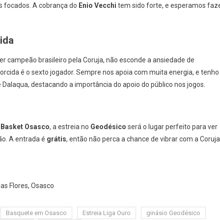
 focados. A cobrança do
Enio Vecchi
tem sido forte, e esperamos faz
ida
er campeão brasileiro pela Coruja, não esconde a ansiedade de
torcida é o sexto jogador. Sempre nos apoia com muita energia, e tenho
Dalaqua, destacando a importância do apoio do público nos jogos.
o
Basket Osasco
, a estreia no
Geodésico
será o lugar perfeito para ver
ão. A entrada é
grátis
, então não perca a chance de vibrar com a Coruja
das Flores, Osasco
Basquete em Osasco
Estreia Liga Ouro
ginásio Geodésico