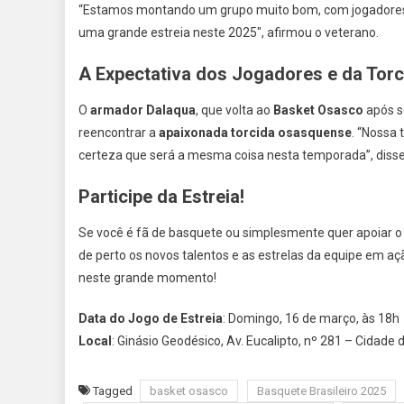
“Estamos montando um grupo muito bom, com jogadores
uma grande estreia neste 2025″, afirmou o veterano.
A Expectativa dos Jogadores e da Torc
O
armador Dalaqua
, que volta ao
Basket Osasco
após s
reencontrar a
apaixonada torcida osasquense
. “Nossa 
certeza que será a mesma coisa nesta temporada”, disse 
Participe da Estreia!
Se você é fã de basquete ou simplesmente quer apoiar 
de perto os novos talentos e as estrelas da equipe em aç
neste grande momento!
Data do Jogo de Estreia
: Domingo, 16 de março, às 18h
Local
: Ginásio Geodésico, Av. Eucalipto, nº 281 – Cidade 
Tagged
basket osasco
Basquete Brasileiro 2025