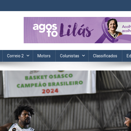
ta. Informação, política, saúde, economia, esportes e cotidiano.
Correio 2
Motors
Colunistas
Classificados
Ed