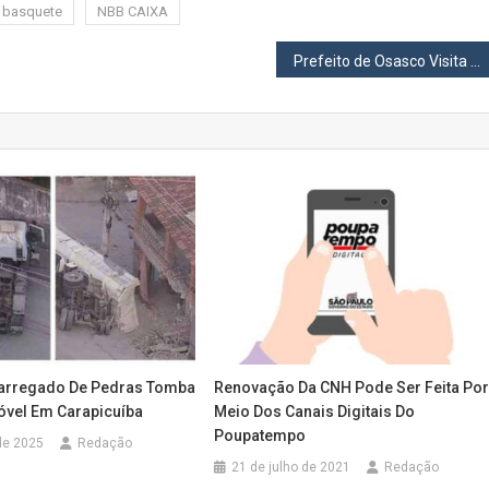
 basquete
NBB CAIXA
Prefeito de Osasco Visita Obras da Creche do Mutinga e da Primeira Escola do Futuro da Cidade
arregado De Pedras Tomba
Renovação Da CNH Pode Ser Feita Po
móvel Em Carapicuíba
Meio Dos Canais Digitais Do
Poupatempo
de 2025
Redação
21 de julho de 2021
Redação