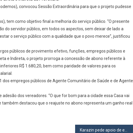
Osasco
(Podemos), convocou Sessão Extraordinária para que o projeto pudesse
Aprova
Reajuste
E
os), tem como objetivo final a melhoria do serviço público. “O presente
Abono
ão do servidor público, em todos os aspectos, sem deixar de lado a
Para
estar o serviço público com a qualidade que o povo merece”, justificou
Servidores
Da
rgos públicos de provimento efetivo, funções, empregos públicos e
Prefeitura
a e Indireta, o projeto prorroga a concessão de abono referente à
 inferiores R$ 1.680,20, bem como paridade de valores para os
larial.
A01 dos empregos públicos de Agente Comunitário de Saúde e de Agente
 adesão dos vereadores. “O que for bom para a cidade essa Casa vai
Ele também destacou que o reajuste no abono representa um ganho real
Karazin pede apoio de empresários para criação de vagas de trabalho destinadas a educandos da Fundação Casa