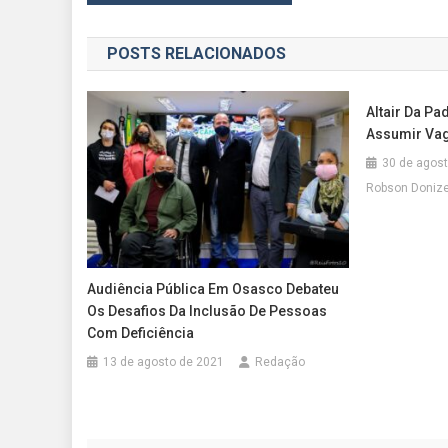
de
POSTS RELACIONADOS
Post
Altair Da Pa
Assumir Va
30 de agos
Robson Doniz
Audiência Pública Em Osasco Debateu
Os Desafios Da Inclusão De Pessoas
Com Deficiência
13 de agosto de 2021
Redação