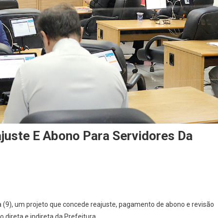
uste E Abono Para Servidores Da
On
Câmara
a (9), um projeto que concede reajuste, pagamento de abono e revisão
De
direta e indireta da Prefeitura.