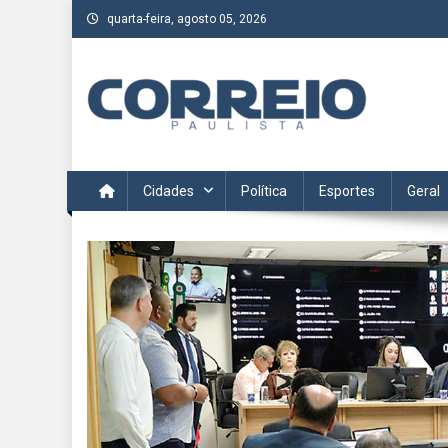
Skip
quarta-feira, agosto 05, 2026
to
content
Correio Paulista
Acompanhe as últimas notícias da região no Correio Paulis
Cidades
Política
Esportes
Geral