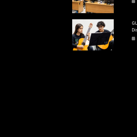
GU
Di