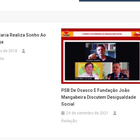
daria Realiza Sonho Ao
ga
to de 2018
ete
PSB De Osasco E Fundação João
Mangabeira Discutem Desigualdade
Social
29 de setembro de 2021
Redação