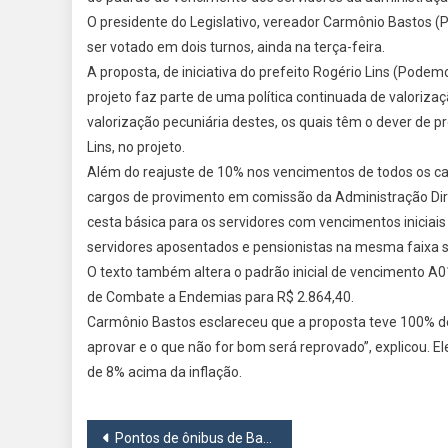
O presidente do Legislativo, vereador Carmônio Bastos 
ser votado em dois turnos, ainda na terça-feira.
A proposta, de iniciativa do prefeito Rogério Lins (Podem
projeto faz parte de uma política continuada de valorizaç
valorização pecuniária destes, os quais têm o dever de pr
Lins, no projeto.
Além do reajuste de 10% nos vencimentos de todos os ca
cargos de provimento em comissão da Administração Diret
cesta básica para os servidores com vencimentos iniciais
servidores aposentados e pensionistas na mesma faixa sa
O texto também altera o padrão inicial de vencimento 
de Combate a Endemias para R$ 2.864,40.
Carmônio Bastos esclareceu que a proposta teve 100% de
aprovar e o que não for bom será reprovado”, explicou. 
de 8% acima da inflação.
Navegação
Pontos de ônibus de Barueri terão indicação em braile