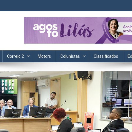
ta. Informação, política, saúde, economia, esportes e cotidiano.
Correio 2
Motors
Colunistas
Classificados
Ed