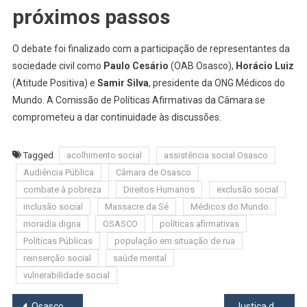
próximos passos
O debate foi finalizado com a participação de representantes da
sociedade civil como
Paulo Cesário
(OAB Osasco),
Horácio Luiz
(Atitude Positiva) e
Samir Silva
, presidente da ONG Médicos do
Mundo. A Comissão de Políticas Afirmativas da Câmara se
comprometeu a dar continuidade às discussões.
Tagged
acolhimento social
assistência social Osasco
Audiência Pública
Câmara de Osasco
combate à pobreza
Direitos Humanos
exclusão social
inclusão social
Massacre da Sé
Médicos do Mundo
moradia digna
OSASCO
políticas afirmativas
Políticas Públicas
população em situação de rua
reinserção social
saúde mental
vulnerabilidade social
Navegação
Osasco realiza Expo Emprego com mais de 7 mil vagas para diversas áreas
Justiça determina interdição imediata de viaduto em Jandira por risco estrutural