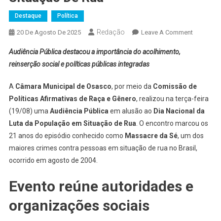
Destaque
Política
Redação
On
20 De Agosto De 2025
Leave A Comment
Câmara
Audiência Pública destacou a importância do acolhimento,
De
reinserção social e políticas públicas integradas
Osasco
Debate
A
Câmara Municipal de Osasco
, por meio da
Comissão de
Desafios
Políticas Afirmativas de Raça e Gênero
, realizou na terça-feira
Da
(19/08) uma
Audiência Pública
em alusão ao
Dia Nacional da
Populaçã
Em
Luta da População em Situação de Rua
. O encontro marcou os
Situação
21 anos do episódio conhecido como
Massacre da Sé
, um dos
De
maiores crimes contra pessoas em situação de rua no Brasil,
Rua
ocorrido em agosto de 2004.
Evento reúne autoridades e
organizações sociais