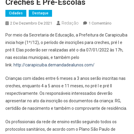
Creches E Pré-Escolas
Cidades
Destaque
Redação
Em
2 De Dezembro De 2021
1 Comentário
Carapicuíba
Por meio da Secretaria de Educação, a Prefeitura de Carapicuíba
Abre
inicia hoje (1º/12), o período de inscrições para creches, pré I e
Inscrições
pré II. Elas poderão ser realizadas até o dia 07/01/2022 às 17h,
Para
nas escolas municipais, e também pelo
Creches
E
link:
http://carapicuiba.demandadealunos.com/
Pré-
Escolas
Crianças com idades entre 6 meses a 3 anos serão inscritas nas
creches, enquanto 4 a 5 anos e 11 meses, no pré I e pré II
respectivamente. Os responsáveis interessados deverão
apresentar no ato da inscrição os documentos da criança: RG,
certidão de nascimento e também o comprovante de residência.
Os profissionais da rede de ensino estão seguindo todos os
protocolos sanitários, de acordo com o Plano São Paulo de