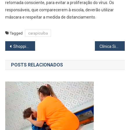
retomada consciente, para evitar a proliferação do vírus. Os
responsáveis, que comparecerem à escola, deverão utilizar
máscara e respeitar a medida de distanciamento.
Tagged
carapicuíba
Navegação
Shopping em Barueri terá “Paradas de Natal”
Clínica Simone Neri atende 25 pacientes da Policlínica Zona Norte de Osasco gratuitamente
de
POSTS RELACIONADOS
Post