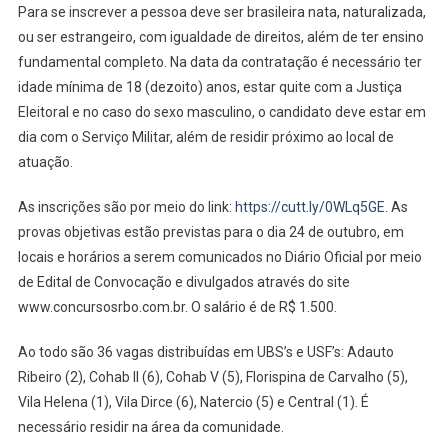
Comunitários
Para se inscrever a pessoa deve ser brasileira nata, naturalizada,
De
ou ser estrangeiro, com igualdade de direitos, além de ter ensino
Saúde
fundamental completo. Na data da contratação é necessário ter
idade mínima de 18 (dezoito) anos, estar quite com a Justiça
Eleitoral e no caso do sexo masculino, o candidato deve estar em
dia com o Serviço Militar, além de residir próximo ao local de
atuação.
As inscrições são por meio do link:
https://cutt.ly/0WLq5GE
. As
provas objetivas estão previstas para o dia 24 de outubro, em
locais e horários a serem comunicados no Diário Oficial por meio
de Edital de Convocação e divulgados através do site
www.concursosrbo.com.br. O salário é de R$ 1.500.
Ao todo são 36 vagas distribuídas em UBS’s e USF’s: Adauto
Ribeiro (2), Cohab II (6), Cohab V (5), Florispina de Carvalho (5),
Vila Helena (1), Vila Dirce (6), Natercio (5) e Central (1). É
necessário residir na área da comunidade.