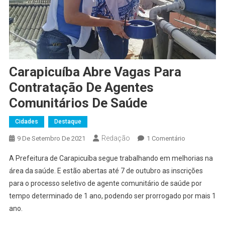
Carapicuíba Abre Vagas Para
Contratação De Agentes
Comunitários De Saúde
Cidades
Destaque
Redação
Em
9 De Setembro De 2021
1 Comentário
Carapicuíba
A Prefeitura de Carapicuíba segue trabalhando em melhorias na
Abre
área da saúde. E estão abertas até 7 de outubro as inscrições
Vagas
para o processo seletivo de agente comunitário de saúde por
Para
tempo determinado de 1 ano, podendo ser prorrogado por mais 1
Contratação
De
ano.
Agentes