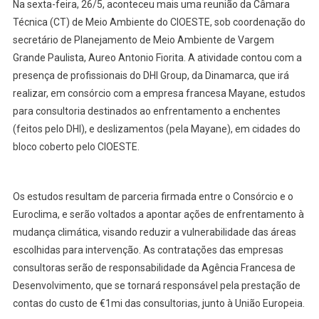
Na sexta-feira, 26/5, aconteceu mais uma reunião da Câmara
Recebe
Técnica (CT) de Meio Ambiente do CIOESTE, sob coordenação do
Empresa
secretário de Planejamento de Meio Ambiente de Vargem
Dinamarque
Grande Paulista, Aureo Antonio Fiorita. A atividade contou com a
Que
Fará
presença de profissionais do DHI Group, da Dinamarca, que irá
Estudo
realizar, em consórcio com a empresa francesa Mayane, estudos
Para
para consultoria destinados ao enfrentamento a enchentes
Redução
(feitos pelo DHI), e deslizamentos (pela Mayane), em cidades do
De
bloco coberto pelo CIOESTE.
Riscos
De
Inundações
Os estudos resultam de parceria firmada entre o Consórcio e o
Em
Euroclima, e serão voltados a apontar ações de enfrentamento à
Áreas
mudança climática, visando reduzir a vulnerabilidade das áreas
Vulneráveis
escolhidas para intervenção. As contratações das empresas
Da
consultoras serão de responsabilidade da Agência Francesa de
Região
Desenvolvimento, que se tornará responsável pela prestação de
contas do custo de €1mi das consultorias, junto à União Europeia.