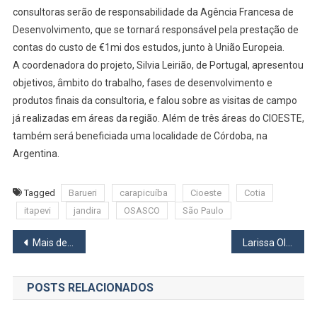
consultoras serão de responsabilidade da Agência Francesa de
Desenvolvimento, que se tornará responsável pela prestação de
contas do custo de €1mi dos estudos, junto à União Europeia.
A coordenadora do projeto, Silvia Leirião, de Portugal, apresentou
objetivos, âmbito do trabalho, fases de desenvolvimento e
produtos finais da consultoria, e falou sobre as visitas de campo
já realizadas em áreas da região. Além de três áreas do CIOESTE,
também será beneficiada uma localidade de Córdoba, na
Argentina.
Tagged
Barueri
carapicuíba
Cioeste
Cotia
itapevi
jandira
OSASCO
São Paulo
Navegação
Mais de 50 mil mulheres de Osasco receberão absorventes higiênicos gratuitamente
Larissa Oliveira, de Osasco, costura peças criadas por Tom Martins na 55ª São Paulo Fashion Week
de
POSTS RELACIONADOS
Post