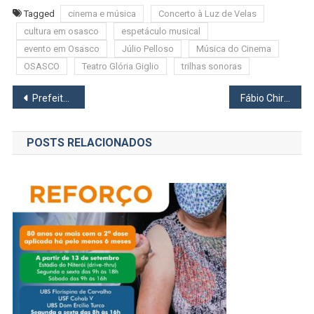
Tagged
cinema e música
Concerto à Luz de Velas
cultura em osasco
espetáculo musical
evento em Osasco
Júlio Pelloso
Música do Cinema
OSASCO
Teatro Glória Giglio
trilhas sonoras
Navegação
Prefeitura de Osasco dá posse aos novos membros do COMSEA
Fábio Chirinhan assume cadeira na Câmara Municipal de Osasco
de
POSTS RELACIONADOS
Post