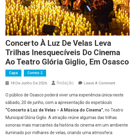
Concerto À Luz De Velas Leva
Trilhas Inesquecíveis Do Cinema
Ao Teatro Glória Giglio, Em Osasco
Capa
Correio 2
Redação
On
18 De Junho De 2026
Leave A Comment
Concerto
O público de Osasco poderá viver uma experiência única neste
À
sábado, 20 de junho, com a apresentação do espetáculo
Luz
“Concerto à Luz de Velas – A Música do Cinema”
, no Teatro
De
Municipal Glória Giglio. A atração reúne algumas das trilhas
Velas
Leva
sonoras mais marcantes da história do cinema em um ambiente
Trilhas
iluminado por milhares de velas, criando uma atmosfera