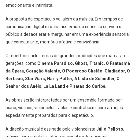
Inesquecív
emocionante e intimista.
Do
Cinema
A proposta do espetáculo vai além da música. Em tempos de
Ao
comunicação digital e rotina acelerada, o concerto convida o
Teatro
público a desacelerar e mergulhar em uma experiência sensorial
Glória
que conecta arte, memória afetiva e convivência.
Giglio,
Em
O repertório inclui temas de grandes produções que marcaram
Osasco
gerações, como
Cinema Paradiso, Ghost, Titanic, O Fantasma
da Ópera, Coração Valente, O Poderoso Chefão, Gladiador, O
Rei Leão, Star Wars, Harry Potter, A Lista de Schindler, O
Senhor dos Anéis, La La Land e Piratas do Caribe
.
As obras serão interpretadas por um ensemble formado por
piano, violinos, violoncelos, violas e contrabaixo, com arranjos
especialmente preparados para o espetáculo.
A direção musical é assinada pelo violoncelista
Júlio Pelloso
,
músico com ampla trajetória nacional e internacional,