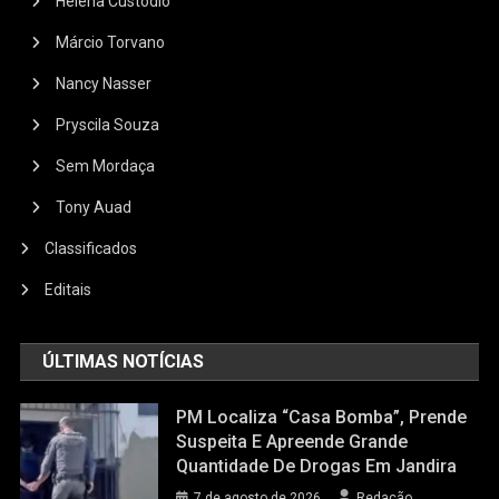
Helena Custódio
Márcio Torvano
Nancy Nasser
Pryscila Souza
Sem Mordaça
Tony Auad
Classificados
Editais
ÚLTIMAS NOTÍCIAS
PM Localiza “casa Bomba”, Prende
Suspeita E Apreende Grande
Quantidade De Drogas Em Jandira
7 de agosto de 2026
Redação