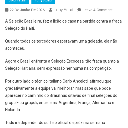
Colunistas
Tony Auad
Tony Auad
On
22 De Junho De 2026
Leave A Comment
Copa
A Seleção Brasileira, fez a lição de casa na partida contra a fraca
Do
Seleção do Haiti.
Mundo:
Tony
Quando todos os torcedores esperavam uma goleada, ela não
Auad
aconteceu.
Direto
De
Agora o Brasil enfrenta a Seleção Escocesa, tão fraca quanto a
Nova
Seleção Haitiana, sem expressão nenhuma na competição.
York
Por outro lado o técnico italiano Carlo Anceloti, afirmou que
gradativamente a equipe vai melhorar, mas sabe que pode
aparecer no caminho do Brasil nas oitavas de final seleções do
grupo F ou grupoIi, entre elas: Argentina, França, Alemanha e
Holanda.
Tudo irá depender do sorteio oficial da próxima semana.