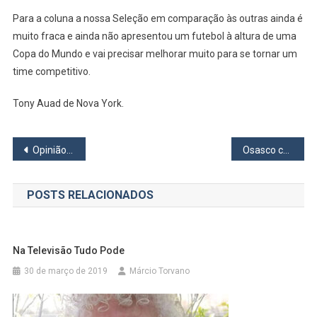
Para a coluna a nossa Seleção em comparação às outras ainda é
muito fraca e ainda não apresentou um futebol à altura de uma
Copa do Mundo e vai precisar melhorar muito para se tornar um
time competitivo.
Tony Auad de Nova York.
Navegação
Opinião: Ame o consumidor ou mude de negócio
Osasco conquista 521 moradias do Minha Casa, Minha Vida e se destaca entre cidades brasileiras
de
POSTS RELACIONADOS
Post
Na Televisão Tudo Pode
30 de março de 2019
Márcio Torvano