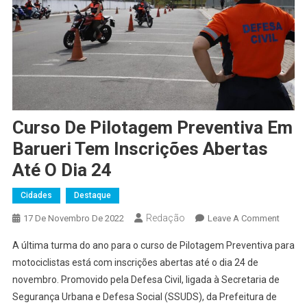
Curso De Pilotagem Preventiva Em
Barueri Tem Inscrições Abertas
Até O Dia 24
Cidades
Destaque
Redação
On
17 De Novembro De 2022
Leave A Comment
Curso
A última turma do ano para o curso de Pilotagem Preventiva para
De
motociclistas está com inscrições abertas até o dia 24 de
Pilota
novembro. Promovido pela Defesa Civil, ligada à Secretaria de
Prevent
Segurança Urbana e Defesa Social (SSUDS), da Prefeitura de
Em