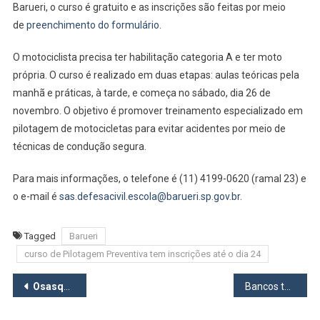
Barueri
Barueri, o curso é gratuito e as inscrições são feitas por meio
Tem
de
preenchimento do formulário
.
Inscri
Aberta
O motociclista precisa ter habilitação categoria A e ter moto
Até
própria. O curso é realizado em duas etapas: aulas teóricas pela
O
manhã e práticas, à tarde, e começa no sábado, dia 26 de
Dia
novembro. O objetivo é promover treinamento especializado em
24
pilotagem de motocicletas para evitar acidentes por meio de
técnicas de condução segura.
Para mais informações, o telefone é (11) 4199-0620 (ramal 23) e
o e-mail é
sas.defesacivil.escola@barueri.sp.gov.br
.
Tagged
Barueri
curso de Pilotagem Preventiva tem inscrições até o dia 24
Navegação
Osasquense vence torneio internacional de xadrez
Bancos terão expediente especial em dias de jogos da seleção na Copa
de