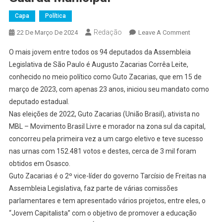
Capa
Política
Redação
On
22 De Março De 2024
Leave A Comment
Deputado
O mais jovem entre todos os 94 deputados da Assembleia
Guto
Legislativa de São Paulo é Augusto Zacarias Corrêa Leite,
Zacarias
conhecido no meio político como Guto Zacarias, que em 15 de
Visita
março de 2023, com apenas 23 anos, iniciou seu mandato como
Osasco
E
deputado estadual.
Entrega
Nas eleições de 2022, Guto Zacarias (União Brasil), ativista no
Emenda
MBL – Movimento Brasil Livre e morador na zona sul da capital,
À
concorreu pela primeira vez a um cargo eletivo e teve sucesso
Guarda
nas urnas com 152.481 votos e destes, cerca de 3 mil foram
Municipal
obtidos em Osasco.
Guto Zacarias é o 2º vice-líder do governo Tarcísio de Freitas na
Assembleia Legislativa, faz parte de várias comissões
parlamentares e tem apresentado vários projetos, entre eles, o
“Jovem Capitalista” com o objetivo de promover a educação