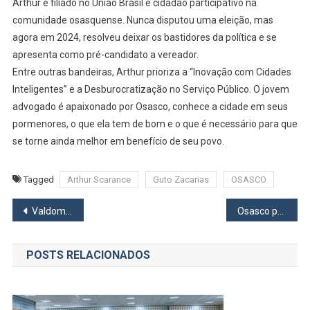
Arthur é filiado no União Brasil e cidadão participativo na
comunidade osasquense. Nunca disputou uma eleição, mas
agora em 2024, resolveu deixar os bastidores da política e se
apresenta como pré-candidato a vereador.
Entre outras bandeiras, Arthur prioriza a “Inovação com Cidades
Inteligentes” e a Desburocratização no Serviço Público. O jovem
advogado é apaixonado por Osasco, conhece a cidade em seus
pormenores, o que ela tem de bom e o que é necessário para que
se torne ainda melhor em benefício de seu povo.
Tagged
Arthur Scarance
Guto Zacarias
OSASCO
Navegação
Valdomiro Ventura deverá concorrer a mais um mandato em Osasco
Osasco promove Expo Emprego com mais de seis mil vagas
de
POSTS RELACIONADOS
Post