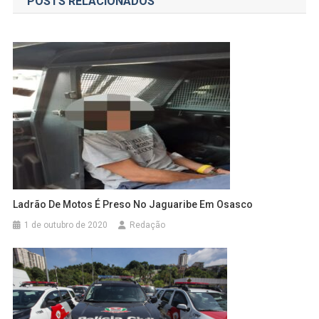
POSTS RELACIONADOS
Post
Ladrão De Motos É Preso No Jaguaribe Em Osasco
1 de outubro de 2020
Redação