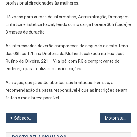
Anuncia
profissional direcionados às mulheres.
Inscriçõe
Para
Há vagas para cursos de Informática, Administração, Drenagem
Primeiras
Linfática e Estética Facial, tendo como carga horária 30h (cada) e
Turmas
3 meses de duração.
Do
Ano
As interessadas deverão comparecer, de segunda a sexta-feira,
das 08h às 17h, na Diretoria da Mulher, localizada na Rua José
Rufino de Oliveira, 221 – Vila Ipê, com RG e comprovante de
endereço para realizarem as inscrições.
As vagas, que já estão abertas, são limitadas. Por isso, a
recomendação da pasta responsável é que as inscrições sejam
feitas o mais breve possível.
Navegação
Sábado tem projeto ‘Pedágio Ambiental’ em Cotia
Motoristas em Osasco são autuados por recusa ao Bafômetro
de