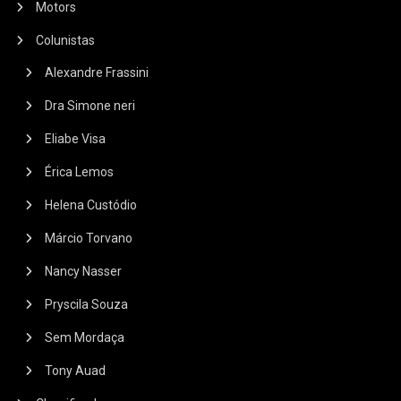
Motors
Colunistas
Alexandre Frassini
Dra Simone neri
Eliabe Visa
Érica Lemos
Helena Custódio
Márcio Torvano
Nancy Nasser
Pryscila Souza
Sem Mordaça
Tony Auad