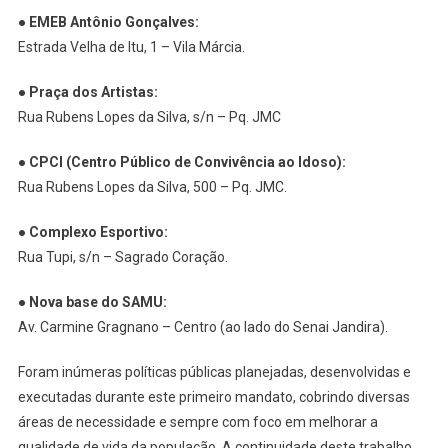
●
EMEB Antônio Gonçalves:
Estrada Velha de Itu, 1 – Vila Márcia.
●
Praça dos Artistas:
Rua Rubens Lopes da Silva, s/n – Pq. JMC
●
CPCI (Centro Público de Convivência ao Idoso):
Rua Rubens Lopes da Silva, 500 – Pq. JMC.
●
Complexo Esportivo:
Rua Tupi, s/n – Sagrado Coração.
●
Nova base do SAMU:
Av. Carmine Gragnano – Centro (ao lado do Senai Jandira).
Foram inúmeras políticas públicas planejadas, desenvolvidas e
executadas durante este primeiro mandato, cobrindo diversas
áreas de necessidade e sempre com foco em melhorar a
qualidade de vida da população. A continuidade deste trabalho