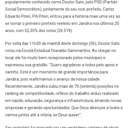
popularmente conhecido como Doutor Sato, pelo PSD (Partido
Reeleito
Social Democrático), juntamente do seu vice-prefeito, Carlos
Nos
Eduardo Piteri, Piti Piteri, entrou para a história mais uma vez ao
Últimos
20
se tornar o primeiro prefeito reeleito em Jandira nos últimos 20
Anos
anos, com 52,35% dos votos (26.574).
Em
Jandira
Por volta das 11h30 da manhã deste domingo (06), Doutor Sato
votou na Escola Estadual Oswaldo Sammartino. Ao chegar no
local, ele foi muito bem recepcionado pelos munícipes e
expressou sua gratidão: “Quero agradecer a todos pelo apoio e
carinho. Este é um momento de grande importância para
Jandira, pois reafirmamos o avanço da nossa cidade.
Recentemente, Jandira subiu mais de 70 (setenta) posições no
ranking de competitividade, reflexo do trabalho árduo realizado
em saúde, educação, segurança e infraestrutura, atraindo novas
empresas e gerando oportunidades. Que Deus abençoe a todos e
vamos juntos até a vitória, se Deus quiser”.
Seu mandato foi marcado por um verdadeiro canteiro de obras.