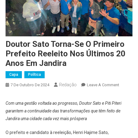
Doutor Sato Torna-Se O Primeiro
Prefeito Reeleito Nos Últimos 20
Anos Em Jandira
Capa
Política
Redação
On
7 De Outubro De 2024
Leave A Comment
Doutor
Sato
Com uma gestão voltada ao progresso, Doutor Sato e Piti Piteri
Torna-
garantem a continuidade das transformações que têm feito de
Se
Jandira uma cidade cada vez mais próspera
O
Primeiro
O prefeito e candidato à reeleição, Henri Hajime Sato,
Prefeito