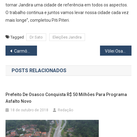
tornar Jandira uma cidade de referência em todos os aspectos.
O trabalho continua e juntos vamos levar nossa cidade cada vez
mais longe”, completou Piti Piteri.
Tagged
Dr Sato
Eleições Jandira
Navegação
Carmônio Bastos comemora reeleição e crescimento nas urnas em Osasco
Vôlei Osasco encara Sesi Bauru hoje (8) na final do Paulista Feminino
de
POSTS RELACIONADOS
Post
Prefeito De Osasco Conquista R$ 50 Milhões Para Programa
Asfalto Novo
18 de outubro de 2018
Redação