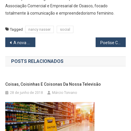
Associação Comercial e Empresarial de Osasco, focado
totalmente à comunicação e empreendedorismo feminino.
Tagged
nancy nasser
social
Navegação
A nova novela da Globo
Poetise Conecta: uma plataforma online para poetas de Osasco e região
de
POSTS RELACIONADOS
Post
Coisas, Coisinhas E Coisonas Da Nossa Televisão
28 de junho de 2018
Márcio Torvano