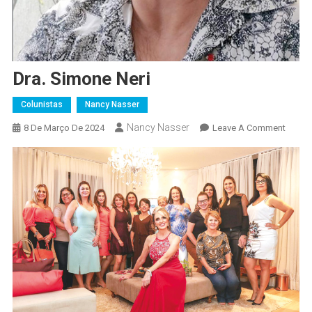
Dra. Simone Neri
Colunistas
Nancy Nasser
Nancy Nasser
On
8 De Março De 2024
Leave A Comment
Dra.
Simon
Neri