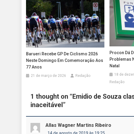
Procon Dá D
Barueri Recebe GP De Ciclismo 2026
Problemas 
Neste Domingo Em Comemoração Aos
Natal
77 Anos
18 de deze
21 de março de 2026
Redação
Redação
1 thought on “
Emidio de Souza cla
inaceitável
”
Allas Wagner Martins Ribeiro
14 de agosto de 2019 às 19:25