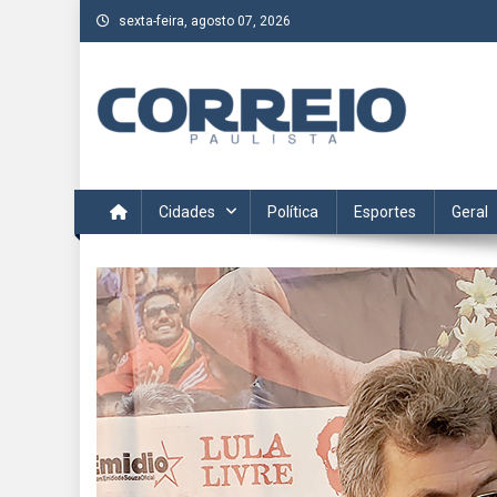
Skip
sexta-feira, agosto 07, 2026
to
content
Correio Paulista
Acompanhe as últimas notícias da região no Correio Paulis
Cidades
Política
Esportes
Geral