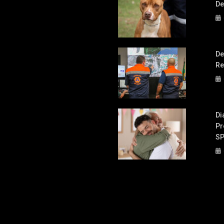
De
De
Re
Di
Pr
S