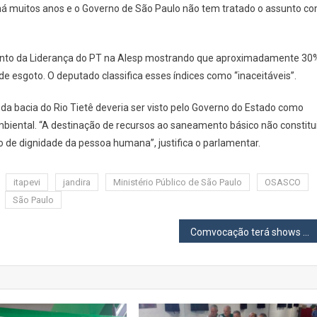
ceitável
a há muitos anos e o Governo de São Paulo não tem tratado o assunto c
amento da Liderança do PT na Alesp mostrando que aproximadamente 30
e esgoto. O deputado classifica esses índices como “inaceitáveis”.
da bacia do Rio Tietê deveria ser visto pelo Governo do Estado como
mbiental. “A destinação de recursos ao saneamento básico não constitu
ão de dignidade da pessoa humana”, justifica o parlamentar.
itapevi
jandira
Ministério Público de São Paulo
OSASCO
São Paulo
Comvocação terá shows de Thiago Brado e Rosa de Saron nos dias 17 e 18