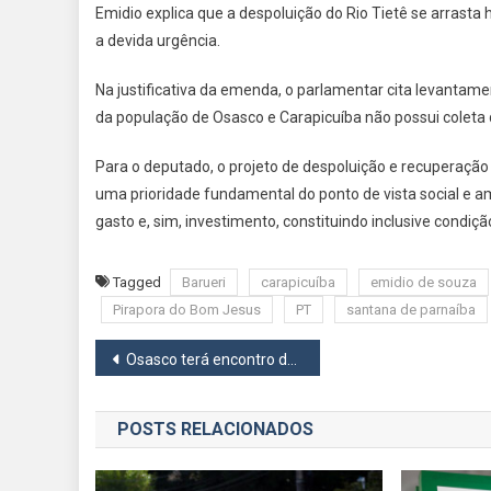
Ina
Emidio explica que a despoluição do Rio Tietê se arrast
a devida urgência.
Na justificativa da emenda, o parlamentar cita levant
da população de Osasco e Carapicuíba não possui coleta d
Para o deputado, o projeto de despoluição e recuperação 
uma prioridade fundamental do ponto de vista social e a
gasto e, sim, investimento, constituindo inclusive condiç
Tagged
Barueri
carapicuíba
emidio de souza
Pirapora do Bom Jesus
PT
santana de parnaíba
Navegação
Osasco terá encontro de carros antigos
de
POSTS RELACIONADOS
Post