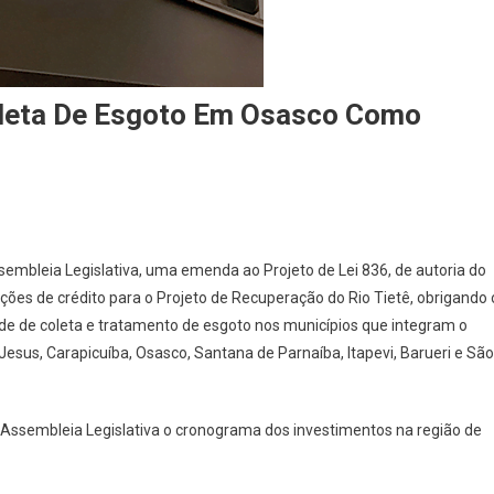
oleta De Esgoto Em Osasco Como
m
idio
embleia Legislativa, uma emenda ao Projeto de Lei 836, de autoria do
ções de crédito para o Projeto de Recuperação do Rio Tietê, obrigando 
uza
ede de coleta e tratamento de esgoto nos municípios que integram o
ssifica
esus, Carapicuíba, Osasco, Santana de Parnaíba, Itapevi, Barueri e São
leta
goto
m
 Assembleia Legislativa o cronograma dos investimentos na região de
asco
omo