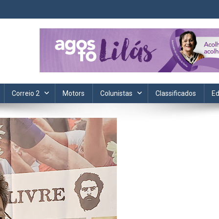
ta. Informação, política, saúde, economia, esportes e cotidiano.
Correio 2
Motors
Colunistas
Classificados
Ed