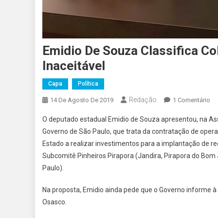
Emidio De Souza Classifica C
Inaceitável
Capa
Política
Redação
E
14 De Agosto De 2019
1 Comentário
Em
O deputado estadual Emidio de Souza apresentou, na Ass
De
Governo de São Paulo, que trata da contratação de opera
So
Estado a realizar investimentos para a implantação de r
Cla
Subcomitê Pinheiros Pirapora (Jandira, Pirapora do Bom J
Co
De
Paulo).
Es
E
Na proposta, Emidio ainda pede que o Governo informe à
Os
Osasco.
C