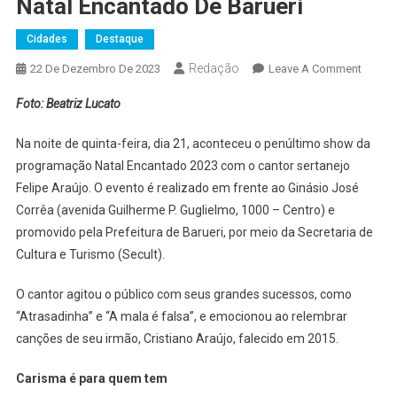
Natal Encantado De Barueri
Cidades
Destaque
Redação
On
22 De Dezembro De 2023
Leave A Comment
Felipe
Foto: Beatriz Lucato
Araújo
Esbanj
Na noite de quinta-feira, dia 21, aconteceu o penúltimo show da
Carism
programação Natal Encantado 2023 com o cantor sertanejo
No
Felipe Araújo. O evento é realizado em frente ao Ginásio José
Natal
Corrêa (avenida Guilherme P. Guglielmo, 1000 – Centro) e
Encant
Barueri
promovido pela Prefeitura de Barueri, por meio da Secretaria de
Cultura e Turismo (Secult).
O cantor agitou o público com seus grandes sucessos, como
“Atrasadinha” e “A mala é falsa”, e emocionou ao relembrar
canções de seu irmão, Cristiano Araújo, falecido em 2015.
Carisma é para quem tem