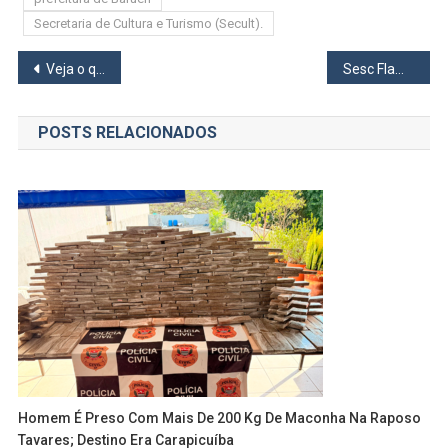
Secretaria de Cultura e Turismo (Secult).
Navegação
Veja o que abre e fecha em Barueri no Natal e Ano Novo
Sesc Flamengo vence clássico contra Osasco na Superliga
de
POSTS RELACIONADOS
Post
Homem É Preso Com Mais De 200 Kg De Maconha Na Raposo
Tavares; Destino Era Carapicuíba