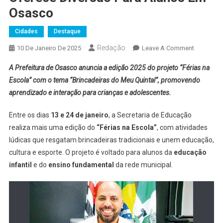
Osasco
Cidades
Destaque
Redação
On
10 De Janeiro De 2025
Leave A Comment
“Férias
A Prefeitura de Osasco anuncia a edição 2025 do projeto “Férias na
Na
Escola” com o tema “Brincadeiras do Meu Quintal”, promovendo
Escola
aprendizado e interação para crianças e adolescentes.
2025”
Resgata
Entre os dias
13 e 24 de janeiro
, a Secretaria de Educação
Brincadei
realiza mais uma edição do
“Férias na Escola”
, com atividades
Tradicion
E
lúdicas que resgatam brincadeiras tradicionais e unem educação,
Oferece
cultura e esporte. O projeto é voltado para alunos da
educação
Diversão
infantil
e do
ensino fundamental
da rede municipal.
Para
Alunos
Em
Osasco