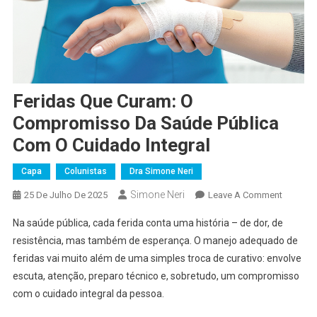
Feridas Que Curam: O
Compromisso Da Saúde Pública
Com O Cuidado Integral
Capa
Colunistas
Dra Simone Neri
Simone Neri
On
25 De Julho De 2025
Leave A Comment
Feridas
Na saúde pública, cada ferida conta uma história – de dor, de
Que
resistência, mas também de esperança. O manejo adequado de
Curam:
feridas vai muito além de uma simples troca de curativo: envolve
O
escuta, atenção, preparo técnico e, sobretudo, um compromisso
Compro
Da
com o cuidado integral da pessoa.
Saúde