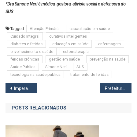
*Dra Simone Neri é médica, gestora, ativista social e defensora do
SUS
Tagged
Atenção Primária
capacitação em saúde
Cuidado Integral
curativos inteligentes
diabetes e feridas
educação em saúde
enfermagem
envelhecimento e saúde
estomaterapia
feridas crônicas
gestão em saúde
prevenção na saúde
Saúde Pública
Simone Neri
SUS
tecnologia na saúde pública
tratamento de feridas
Navegação
Imperador do Brasil
Prefeitura de Osasco e Uninove firmam parceria para criação de novo Centro de Especialidades no Centro
de
POSTS RELACIONADOS
Post