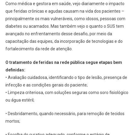
Pública
Como médica e gestora em saúde, vejo diariamente o impacto
Com
que feridas crônicas e agudas causam na vida dos pacientes –
O
principalmente os mais vulneráveis, como idosos, pessoas com
Cuidado
diabetes ou acamados. Mas também vejo o quanto o SUS tem
Integral
avançado no enfrentamento desse desafio, por meio da
capacitação das equipes, da incorporação de tecnologias e do
fortalecimento da rede de atenção.
O tratamento de feridas na rede pública segue etapas bem
definidas:
• Avaliação cuidadosa, identificando o tipo de lesão, presença de
infecção e as condições gerais do paciente;
• Limpeza criteriosa, com soluções seguras como soro fisiológico
ou água estéril;
• Desbridamento, quando necessário, para remoção de tecidos
mortos;
• Escolha do curativo adequado, conforme o estágio de