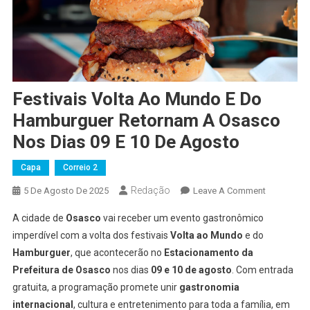
Festivais Volta Ao Mundo E Do
Hamburguer Retornam A Osasco
Nos Dias 09 E 10 De Agosto
Capa
Correio 2
Redação
On
5 De Agosto De 2025
Leave A Comment
Festivais
A cidade de
Osasco
vai receber um evento gastronômico
Volta
imperdível com a volta dos festivais
Volta ao Mundo
e do
Ao
Hamburguer
, que acontecerão no
Estacionamento da
Mundo
Prefeitura de Osasco
nos dias
09 e 10 de agosto
. Com entrada
E
Do
gratuita, a programação promete unir
gastronomia
Hamburgue
internacional
, cultura e entretenimento para toda a família, em