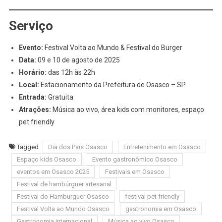
Serviço
Evento:
Festival Volta ao Mundo & Festival do Burger
Data:
09 e 10 de agosto de 2025
Horário:
das 12h às 22h
Local:
Estacionamento da Prefeitura de Osasco – SP
Entrada:
Gratuita
Atrações:
Música ao vivo, área kids com monitores, espaço
pet friendly
Tagged
Dia dos Pais Osasco
Entretenimento em Osasco
Espaço kids Osasco
Evento gastronômico Osasco
eventos em Osasco 2025
Festivais em Osasco
Festival de hambúrguer artesanal
Festival do Hamburguer Osasco
festival pet friendly
Festival Volta ao Mundo Osasco
gastronomia em Osasco
Gastronomia internacional
Música ao vivo Osasco