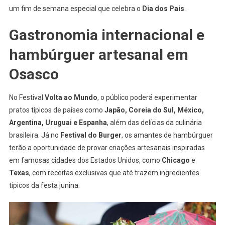
Retornam
um fim de semana especial que celebra o
Dia dos Pais
.
A
Osasco
Gastronomia internacional e
Nos
hambúrguer artesanal em
Dias
09
Osasco
E
10
No Festival
Volta ao Mundo
, o público poderá experimentar
De
Agosto
pratos típicos de países como
Japão, Coreia do Sul, México,
Argentina, Uruguai e Espanha
, além das delícias da culinária
brasileira. Já no
Festival do Burger
, os amantes de hambúrguer
terão a oportunidade de provar criações artesanais inspiradas
em famosas cidades dos Estados Unidos, como
Chicago
e
Texas
, com receitas exclusivas que até trazem ingredientes
típicos da festa junina.