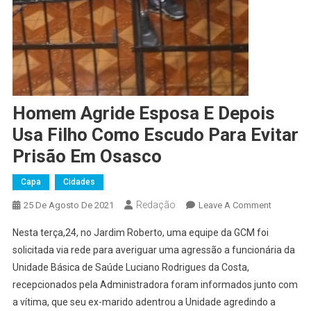
Homem Agride Esposa E Depois
Usa Filho Como Escudo Para Evitar
Prisão Em Osasco
Capa
Cidades
Redação
On
25 De Agosto De 2021
Leave A Comment
Homem
Nesta terça,24, no Jardim Roberto, uma equipe da GCM foi
Agride
solicitada via rede para averiguar uma agressão a funcionária da
Esposa
Unidade Básica de Saúde Luciano Rodrigues da Costa,
E
recepcionados pela Administradora foram informados junto com
Depois
Usa
a vítima, que seu ex-marido adentrou a Unidade agredindo a