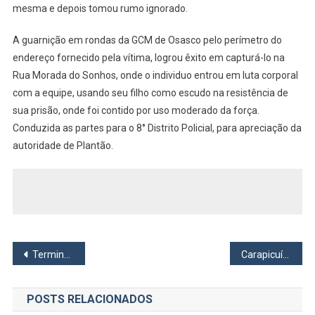
Filho
mesma e depois tomou rumo ignorado.
Como
Escudo
A guarnição em rondas da GCM de Osasco pelo perímetro do
Para
endereço fornecido pela vítima, logrou êxito em capturá-lo na
Evitar
Rua Morada do Sonhos, onde o individuo entrou em luta corporal
Prisão
com a equipe, usando seu filho como escudo na resistência de
Em
sua prisão, onde foi contido por uso moderado da força.
Osasco
Conduzida as partes para o 8° Distrito Policial, para apreciação da
autoridade de Plantão.
Navegação
Terminal de Carapicuíba terá DJ’s animando a Vacinight nesta quinta e sexta
Carapicuíba e Governo do Estado oferecem vagas para o programa Bolsa Trabalho
de
POSTS RELACIONADOS
Post