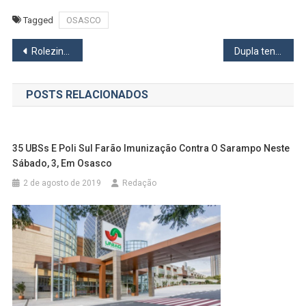
Tagged
OSASCO
Navegação
Rolezinho no Rodoanel acaba com 20 motos apreendidas
Dupla tenta se esconder da polícia, mas é presa com drogas em Carapicuíba
de
POSTS RELACIONADOS
Post
35 UBSs E Poli Sul Farão Imunização Contra O Sarampo Neste
Sábado, 3, Em Osasco
2 de agosto de 2019
Redação