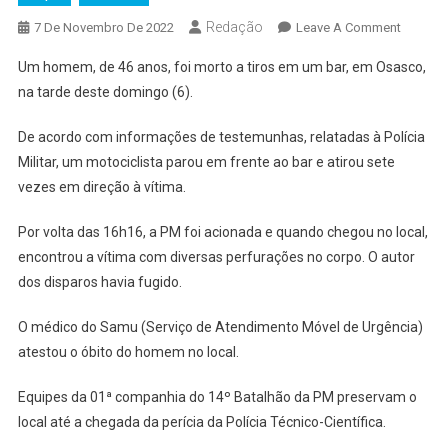
Redação
On
7 De Novembro De 2022
Leave A Comment
Homem
Um homem, de 46 anos, foi morto a tiros em um bar, em Osasco,
É
na tarde deste domingo (6).
Executa
Com
De acordo com informações de testemunhas, relatadas à Polícia
Sete
Militar, um motociclista parou em frente ao bar e atirou sete
Tiros
vezes em direção à vítima.
Em
Bar
Por volta das 16h16, a PM foi acionada e quando chegou no local,
De
encontrou a vítima com diversas perfurações no corpo. O autor
Osasco
dos disparos havia fugido.
O médico do Samu (Serviço de Atendimento Móvel de Urgência)
atestou o óbito do homem no local.
Equipes da 01ª companhia do 14º Batalhão da PM preservam o
local até a chegada da perícia da Polícia Técnico-Científica.