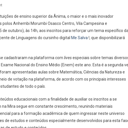
On
nt
Instituição
ituições de ensino superior da Ânima, o maior e o mais inovador
De
 os polos Anhembi Morumbi Osasco Centro, Vila Campesina e
Ensino
(5 de outubro), às 14h, aos inscritos para reforçar um tema específico d
De
ocente de Linguagens do cursinho digital
Osasco
Me Salva
!, que disponibilizará
Oferece
Plataforma
Gratuita
á se cadastraram na plataforma com
lives
especiais sobre temas diverso
Para
o Exame Nacional do Ensino Médio (Enem) este ano. Esta é a segunda v
O
á foram apresentadas aulas
sobre Matemática, Ciências da Natureza e
Enem
eio de votação na plataforma, de acordo com os principais interesses
estudantes de todo o país.
eúdos educacionais com a finalidade de auxiliar os inscritos a se
em na Mira segue em constante crescimento, reunindo materiais
encial para a formação acadêmica de quem ingressar neste universo
ções de estudos e conteúdos especialmente desenvolvidos para esta fas
sas de estudo e conteúdos.