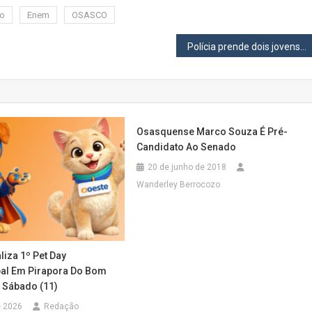
co
Enem
OSASCO
Polícia prende dois jovens que eram responsáveis por abastecer o tráfico na região
Osasquense Marco Souza É Pré-
Candidato Ao Senado
20 de junho de 2018
Wanderley Berrocozo
iza 1º Pet Day
pal Em Pirapora Do Bom
 Sábado (11)
e 2026
Redação