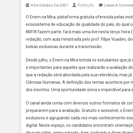
Redação
4 De Outubro De 2021
Leave A Comme
O Enem na Mira, plataforma gratuita oferecida pelas inst
ecossistema de educação de qualidade do país, do qual
KM18 fazem parte, fará mais uma
live
nesta terça-feira 
redação, com aula ministrada pelo prof. Filipe Vuaden, d
bolsas exclusivas durante a transmissão.
Desde julho, o Enem na Mira brinda os estudantes que j
e importantes para aqueles que realizarão a avaliação d
que a redação será abordada pela sua relevância, mas j
Ciências Humanas. A definição dos temas acontece por m
dos inscritos. Uma oportunidade única e imperdível para 
O canal ainda conta com diversos outros formatos de cont
prepararem para a avaliação. Gratuito e acessível, o En
exclusivos e agrupando cada vez mais conhecimento ess
digital. Neste espaço, os candidatos encontram orienta
de suas vidas, como
e-books
,
lives
,
podcasts
e dicas diver