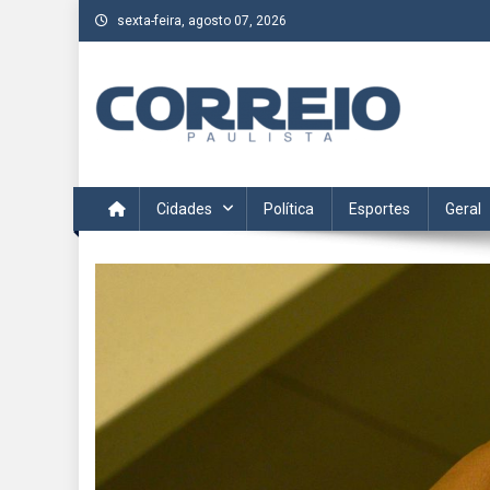
Skip
sexta-feira, agosto 07, 2026
to
content
Correio Paulista
Acompanhe as últimas notícias da região no Correio Paulis
Cidades
Política
Esportes
Geral