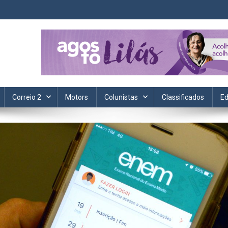
ta. Informação, política, saúde, economia, esportes e cotidiano.
Correio 2
Motors
Colunistas
Classificados
Ed