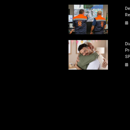
De
Re
Di
Pr
S