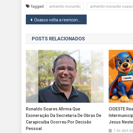
Tagged
anhembi morumbi
anhembi morumbi osas
Navegação
Osasco volta a reencontrar a torcida no ginásio José Liberatti nesta terça, 5, pelo Campeonato Paulista
de
POSTS RELACIONADOS
Post
Ronaldo Soares Afirma Que
CIOESTE Real
Exoneração Da Secretaria De Obras De
Intermunici
Carapicuíba Ocorreu Por Decisão
Jesus Neste
Pessoal
7 de abril d