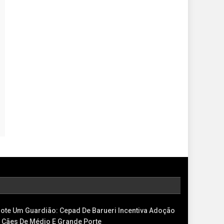
ote Um Guardião: Cepad De Barueri Incentiva Adoção
 Cães De Médio E Grande Porte