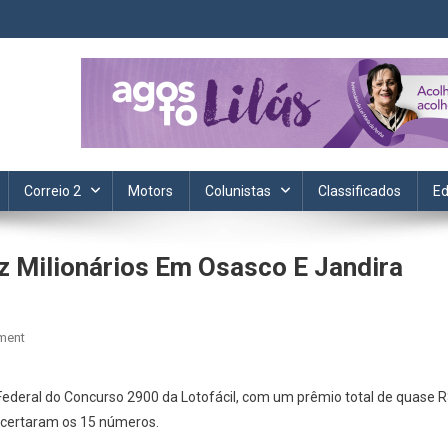
ta. Informação, política, saúde, economia, esportes e cotidiano.
Correio 2
Motors
Colunistas
Classificados
Ed
z Milionários Em Osasco E Jandira
On
ment
Lotofácil
Da
Federal do Concurso 2900 da Lotofácil, com um prêmio total de quase 
Independência
acertaram os 15 números.
Faz