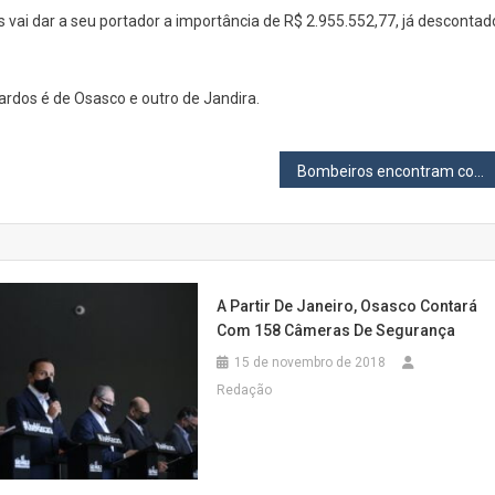
Milionários
vai dar a seu portador a importância de R$ 2.955.552,77, já descontad
Em
Osasco
E
ardos é de Osasco e outro de Jandira.
Jandira
Bombeiros encontram corpo de jovem de Osasco que desapareceu após barco virar na Represa de Itupararanga
A Partir De Janeiro, Osasco Contará
Com 158 Câmeras De Segurança
15 de novembro de 2018
Redação