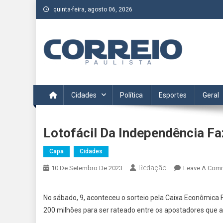
Skip
quinta-feira, agosto 06, 2026
to
content
Correio Paulista
Acompanhe as últimas notícias da região no Correio Paulis
Cidades
Política
Esportes
Geral
Lotofácil Da Independência Fa
Capa
Cidades
Redação
10 De Setembro De 2023
Leave A Com
No sábado, 9, aconteceu o sorteio pela Caixa Econômica 
200 milhões para ser rateado entre os apostadores que 