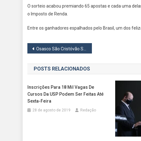
O sorteio acabou premiando 65 apostas e cada uma delas 
o Imposto de Renda.
Entre os ganhadores espalhados pelo Brasil, um dos feliz
Navegação
Osasco São Cristóvão Saúde segue invicto e assume liderança do Paulista 2023
de
POSTS RELACIONADOS
Post
Inscrições Para 18 Mil Vagas De
Cursos Da USP Podem Ser Feitas Até
Sexta-Feira
28 de agosto de 2019
Redação