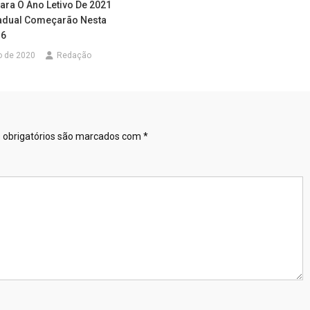
ara O Ano Letivo De 2021
adual Começarão Nesta
 6
o de 2020
Redação
obrigatórios são marcados com
*