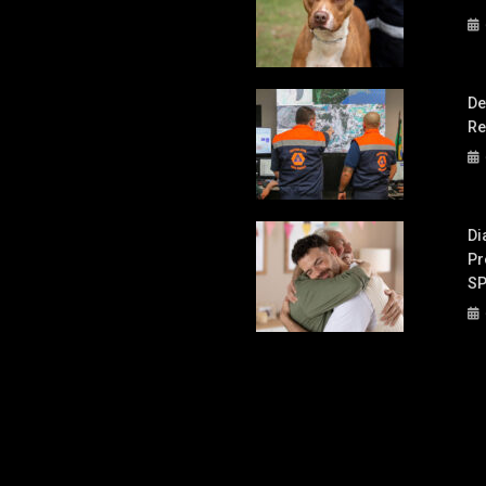
De
Re
Di
Pr
S