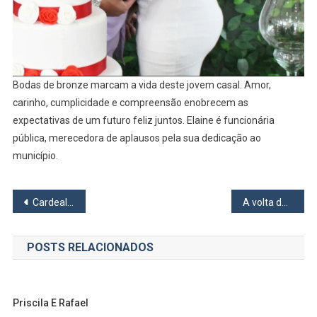
Bodas de bronze marcam a vida deste jovem casal. Amor,
carinho, cumplicidade e compreensão enobrecem as
expectativas de um futuro feliz juntos. Elaine é funcionária
pública, merecedora de aplausos pela sua dedicação ao
município.
Navegação
Cardeal americano Robert Prevost é eleito novo Papa e adota o nome Leão XIV
A volta de Miguel Falabella
de
POSTS RELACIONADOS
Post
Priscila E Rafael