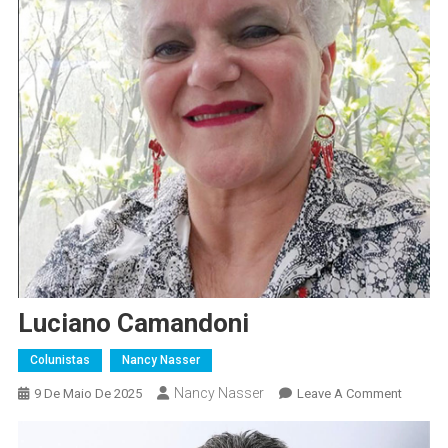
Luciano Camandoni
Colunistas
Nancy Nasser
Nancy Nasser
On
9 De Maio De 2025
Leave A Comment
Luciano
Camand