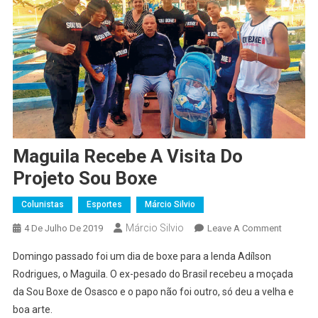
Maguila Recebe A Visita Do
Projeto Sou Boxe
Colunistas
Esportes
Márcio Silvio
Márcio Silvio
On
4 De Julho De 2019
Leave A Comment
Maguila
Domingo passado foi um dia de boxe para a lenda Adílson
Recebe
Rodrigues, o Maguila. O ex-pesado do Brasil recebeu a moçada
A
da Sou Boxe de Osasco e o papo não foi outro, só deu a velha e
Visita
boa arte.
Do