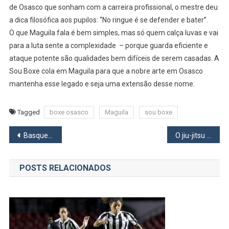
de Osasco que sonham com a carreira profissional, o mestre deu
a dica filosófica aos pupilos: “No ringue é se defender e bater”.
O que Maguila fala é bem simples, mas só quem calça luvas e vai
para a luta sente a complexidade – porque guarda eficiente e
ataque potente são qualidades bem difíceis de serem casadas. A
Sou Boxe cola em Maguila para que a nobre arte em Osasco
mantenha esse legado e seja uma extensão desse nome.
Tagged
boxe osasco
Maguila
sou boxe
Navegação
Basquete de Osasco tem duas convidadas para a seleção do Pan-Americano de Lima
O jiu-jitsu afiado de um advogado campeão: Denis Braga leva o cinturão do AFU
de
POSTS RELACIONADOS
Post