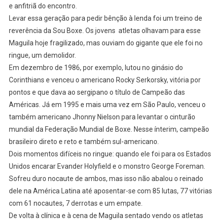
e anfitriã do encontro.
Levar essa geração para pedir bênção à lenda foi um treino de
reverência da Sou Boxe. Os jovens atletas olhavam para esse
Maguila hoje fragilizado, mas ouviam do gigante que ele foi no
ringue, um demolidor.
Em dezembro de 1986, por exemplo, lutou no ginásio do
Corinthians e venceu o americano Rocky Serkorsky, vitória por
pontos e que dava ao sergipano o título de Campeão das
Américas. Já em 1995 e mais uma vez em São Paulo, venceu o
também americano Jhonny Nielson para levantar o cinturão
mundial da Federação Mundial de Boxe. Nesse ínterim, campeão
brasileiro direto e reto e também sul-americano.
Dois momentos difíceis no ringue: quando ele foi para os Estados
Unidos encarar Evander Holyfield e o monstro George Foreman.
Sofreu duro nocaute de ambos, mas isso não abalou o reinado
dele na América Latina até aposentar-se com 85 lutas, 77 vitórias
com 61 nocautes, 7 derrotas e um empate.
De volta à clínica e à cena de Maguila sentado vendo os atletas