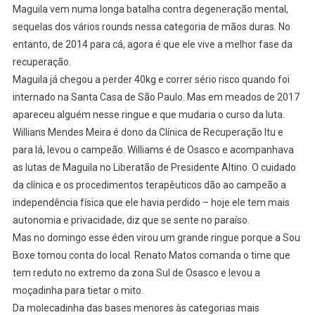
Projeto
Maguila vem numa longa batalha contra degeneração mental,
Sou
sequelas dos vários rounds nessa categoria de mãos duras. No
Boxe
entanto, de 2014 para cá, agora é que ele vive a melhor fase da
recuperação.
Maguila já chegou a perder 40kg e correr sério risco quando foi
internado na Santa Casa de São Paulo. Mas em meados de 2017
apareceu alguém nesse ringue e que mudaria o curso da luta.
Willians Mendes Meira é dono da Clínica de Recuperação Itu e
para lá, levou o campeão. Williams é de Osasco e acompanhava
as lutas de Maguila no Liberatão de Presidente Altino. O cuidado
da clínica e os procedimentos terapêuticos dão ao campeão a
independência física que ele havia perdido – hoje ele tem mais
autonomia e privacidade, diz que se sente no paraíso.
Mas no domingo esse éden virou um grande ringue porque a Sou
Boxe tomou conta do local. Renato Matos comanda o time que
tem reduto no extremo da zona Sul de Osasco e levou a
moçadinha para tietar o mito.
Da molecadinha das bases menores às categorias mais