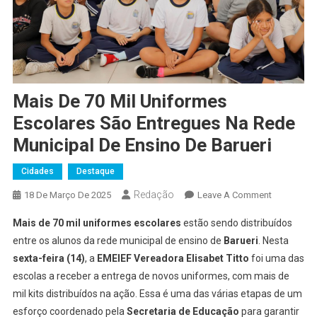
Mais De 70 Mil Uniformes
Escolares São Entregues Na Rede
Municipal De Ensino De Barueri
Cidades
Destaque
Redação
On
18 De Março De 2025
Leave A Comment
Mais
Mais de 70 mil uniformes escolares
estão sendo distribuídos
De
entre os alunos da rede municipal de ensino de
Barueri
. Nesta
70
sexta-feira (14)
, a
EMEIEF Vereadora Elisabet Titto
foi uma das
Mil
escolas a receber a entrega de novos uniformes, com mais de
Uniformes
Escolares
mil kits distribuídos na ação. Essa é uma das várias etapas de um
São
esforço coordenado pela
Secretaria de Educação
para garantir