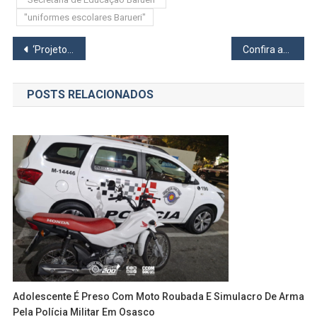
"uniformes escolares Barueri"
Navegação
‘Projeto Oficina de Hip Hop – Expressão Urbana’ abre inscrições gratuitas para crianças e jovens da rede pública de de Barueri
Confira as oportunidade de emprego da Casa do Trabalhador de Barueri para esta semana
de
POSTS RELACIONADOS
Post
Adolescente É Preso Com Moto Roubada E Simulacro De Arma
Pela Polícia Militar Em Osasco