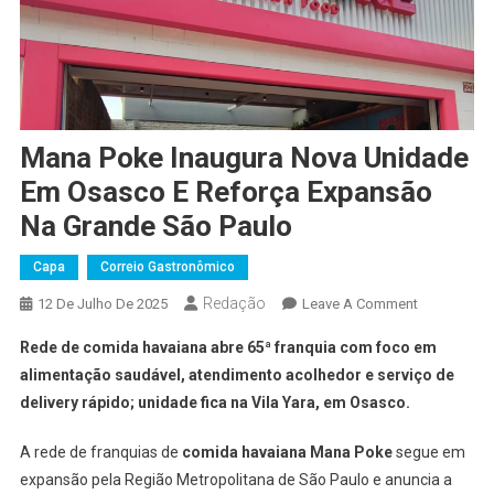
Mana Poke Inaugura Nova Unidade
Em Osasco E Reforça Expansão
Na Grande São Paulo
Capa
Correio Gastronômico
Redação
On
12 De Julho De 2025
Leave A Comment
Mana
Rede de comida havaiana abre 65ª franquia com foco em
Poke
alimentação saudável, atendimento acolhedor e serviço de
Inaugura
delivery rápido; unidade fica na Vila Yara, em Osasco.
Nova
Unidade
A rede de franquias de
comida havaiana Mana Poke
segue em
Em
expansão pela Região Metropolitana de São Paulo e anuncia a
Osasco