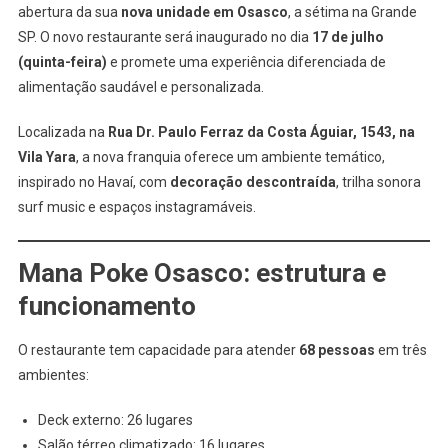
E
abertura da sua
nova unidade em Osasco
, a sétima na Grande
Reforça
SP. O novo restaurante será inaugurado no dia
17 de julho
Expansão
(quinta-feira)
e promete uma experiência diferenciada de
Na
alimentação saudável e personalizada.
Grande
São
Localizada na
Rua Dr. Paulo Ferraz da Costa Águiar, 1543, na
Paulo
Vila Yara
, a nova franquia oferece um ambiente temático,
inspirado no Havaí, com
decoração descontraída
, trilha sonora
surf music e espaços instagramáveis.
Mana Poke Osasco: estrutura e
funcionamento
O restaurante tem capacidade para atender
68 pessoas
em três
ambientes:
Deck externo: 26 lugares
Salão térreo climatizado: 16 lugares