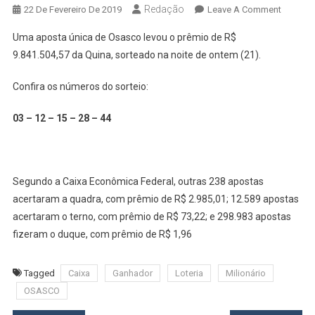
Redação
On
22 De Fevereiro De 2019
Leave A Comment
Morado
Uma aposta única de Osasco levou o prêmio de R$
De
9.841.504,57 da Quina, sorteado na noite de ontem (21).
Osasco
Ganha
Confira os números do sorteio:
Mais
De
03 – 12 – 15 – 28 – 44
R$
9
Milhões
Na
Segundo a Caixa Econômica Federal, outras 238 apostas
Quina
acertaram a quadra, com prêmio de R$ 2.985,01; 12.589 apostas
acertaram o terno, com prêmio de R$ 73,22; e 298.983 apostas
fizeram o duque, com prêmio de R$ 1,96
Tagged
Caixa
Ganhador
Loteria
Milionário
OSASCO