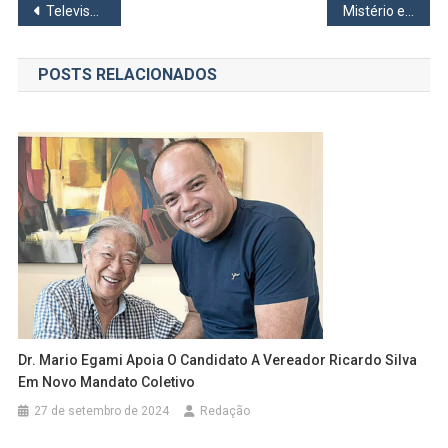
Navegação
Televisão Minha de Cada Dia
Mistério envolve morte de motorista de Uber em Carapicuíba
de
POSTS RELACIONADOS
Post
Dr. Mario Egami Apoia O Candidato A Vereador Ricardo Silva
Em Novo Mandato Coletivo
27 de setembro de 2024
Redação