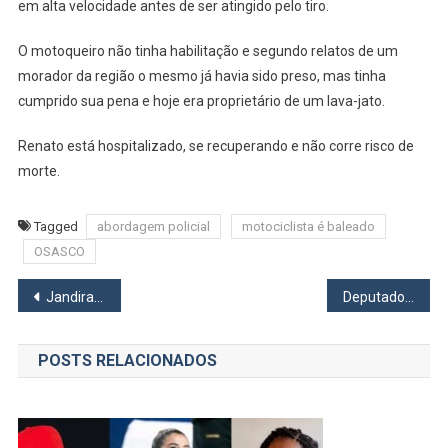
em alta velocidade antes de ser atingido pelo tiro.
O motoqueiro não tinha habilitação e segundo relatos de um
morador da região o mesmo já havia sido preso, mas tinha
cumprido sua pena e hoje era proprietário de um lava-jato.
Renato está hospitalizado, se recuperando e não corre risco de
morte.
Tagged
abordagem policial
motociclista é baleado
OSASCO
Navegação
Jandira realiza processo seletivo para 50 vagas de auxiliar de limpeza
Deputado Caio França ministra palestra no PSB de Osasco
de
POSTS RELACIONADOS
Post