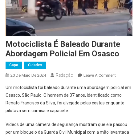
Motociclista É Baleado Durante
Abordagem Policial Em Osasco
Capa
Cidades
Redação
On
20 De Maio De 2024
Leave A Comment
Motociclista
Um motociclista foi baleado durante uma abordagem policial em
É
Osasco, São Paulo. O homem de 37 anos, identificado como
Baleado
Renato Francisco da Silva, foi alvejado pelas costas enquanto
Durante
pilotava sem camisa e capacete.
Abordagem
Policial
Vídeos de uma câmera de segurança mostram que ele passou
Em
Osasco
por um bloqueio da Guarda Civil Municipal com a mão levantada