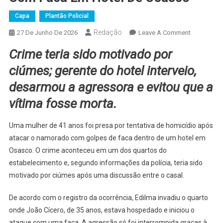
Capa
Plantão Policial
Redação
On
27 De Junho De 2026
Leave A Comment
Mulher
Crime teria sido motivado por
É
Presa
ciúmes; gerente do hotel interveio,
Por
desarmou a agressora e evitou que a
Tentativa
vítima fosse morta.
De
Homicídio
Após
Uma mulher de 41 anos foi presa por tentativa de homicídio após
Atacar
atacar o namorado com golpes de faca dentro de um hotel em
Namorado
Osasco. O crime aconteceu em um dos quartos do
Com
estabelecimento e, segundo informações da polícia, teria sido
Faca
motivado por ciúmes após uma discussão entre o casal.
Em
Hotel
De acordo com o registro da ocorrência, Edilma invadiu o quarto
De
onde João Cícero, de 35 anos, estava hospedado e iniciou o
Osasco
ataque com uma faca. A agressão só foi interrompida graças à