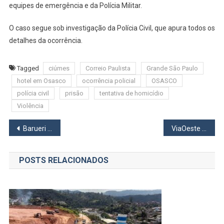
equipes de emergência e da Polícia Militar.
O caso segue sob investigação da Polícia Civil, que apura todos os
detalhes da ocorrência.
Tagged
ciúmes
Correio Paulista
Grande São Paulo
hotel em Osasco
ocorrência policial
OSASCO
polícia civil
prisão
tentativa de homicídio
Violência
Navegação
Barueri entra para o Top 5 de São Paulo em transparência fiscal e se torna referência em gestão pública
ViaOeste bloqueia acesso no Trevo de Barueri para avanço das obras até terça-feira (30)
de
POSTS RELACIONADOS
Post