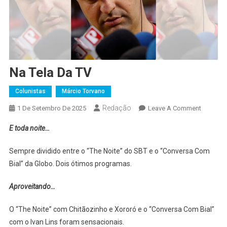
Na Tela Da TV
Colunistas
Márcio Torvano
Redação
On
1 De Setembro De 2025
Leave A Comment
Na
E toda noite…
Tela
Da
Sempre dividido entre o “The Noite” do SBT e o “Conversa Com
TV
Bial” da Globo. Dois ótimos programas.
Aproveitando…
O “The Noite” com Chitãozinho e Xororó e o “Conversa Com Bial”
com o Ivan Lins foram sensacionais.