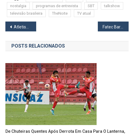
nostalgia
programas de entrevista
SBT
talkshow
televisão brasileira
TheNoite
TV atual
Navegação
Atletismo Master de Osasco segue competindo em alto nível
Fatec Barueri abre prazo para isenção e redução da taxa do vestibular 2026
de
POSTS RELACIONADOS
Post
De Chuteiras Quentes Após Derrota Em Casa Para O Lanterna,