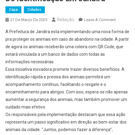
Capa
Cidades
Redação
On
21 De Março De 2025
Leave A Comment
Nova
A Prefeitura de Jandira esta implementando uma nova forma de
Medida
pra proteger os animais em caso de abandono na cidade. A partir
Reforça
de agora os animais receberão uma coleira com QR Code, que
Proteção
estará vinculada a um banco de dados com todas as
Dos
Animais
informações necessárias.
De
Essa iniciativa inovadora promete trazer diversos benefícios. A
Rua
identificação rápida e precisa dos animais permitirá um
Com
acompanhamento contínuo, facilitando o resgate e o
Coleiras
encaminhamento para abrigos. Com isso, espera-se não apenas
De
aumentar a segurança dos animais, mas também promover um
Identificaç
cuidado mais efetivo.
Em
Os responsáveis pela implementação destacam que essa ação
Jandira
representa um passo significativo em direção ao bem-estar dos
animais da cidade. “Juntos, podemos fazer a diferença”,