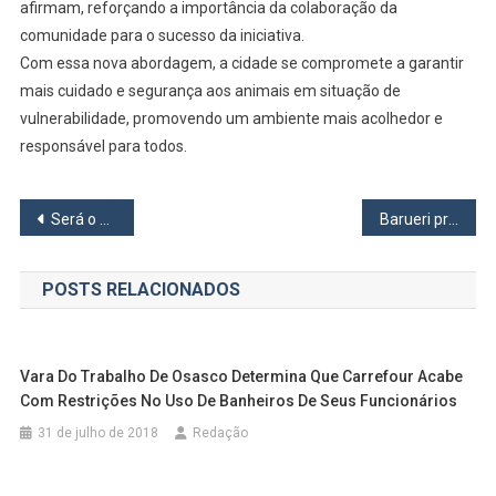
afirmam, reforçando a importância da colaboração da
comunidade para o sucesso da iniciativa.
Com essa nova abordagem, a cidade se compromete a garantir
mais cuidado e segurança aos animais em situação de
vulnerabilidade, promovendo um ambiente mais acolhedor e
responsável para todos.
Navegação
Será o fim?
Barueri promove evento sobre igualdade de gênero
de
POSTS RELACIONADOS
Post
Vara Do Trabalho De Osasco Determina Que Carrefour Acabe
Com Restrições No Uso De Banheiros De Seus Funcionários
31 de julho de 2018
Redação