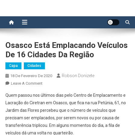
Osasco Está Emplacando Veículos
De 16 Cidades Da Região
Capa
Cidades
Robson Donizete
18 De Fevereiro De 2020
On
Leave A Comment
Osasco
Quem passou nos últimos dias pelo Centro de Emplacamento e
Está
Lacração do Ciretran em Osasco, que fica na rua Petúnia, 61, no
Emplacando
Jardim das Flores percebeu que o número de veículos que
Veículos
precisam ser emplacados, por serem novos ou por causa de
De
16
transferência triplicou. Em alguns momentos do dia, a fila de
Cidades
veículos dá uma volta no quarteirão.