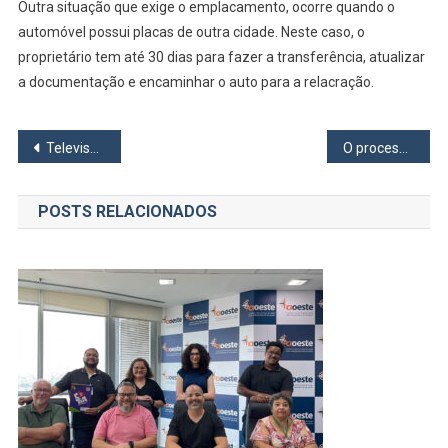
Outra situação que exige o emplacamento, ocorre quando o
automóvel possui placas de outra cidade. Neste caso, o
proprietário tem até 30 dias para fazer a transferência, atualizar
a documentação e encaminhar o auto para a relacração.
Navegação
Televisão que Fala
O processo da mudança de comportamento alimentar
de
POSTS RELACIONADOS
Post