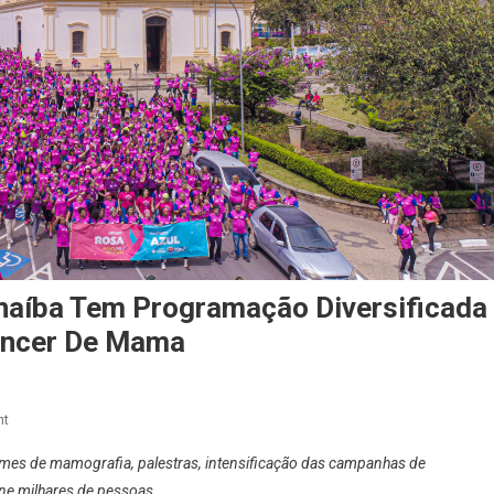
naíba Tem Programação Diversificada
Câncer De Mama
On
nt
Outubro
xames de mamografia, palestras, intensificação das campanhas de
Rosa:
ne milhares de pessoas