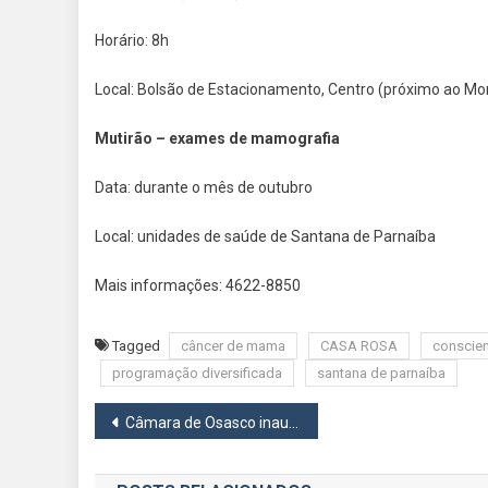
Horário: 8h
Local: Bolsão de Estacionamento, Centro (próximo ao 
Mutirão – exames de mamografia
Data: durante o mês de outubro
Local: unidades de saúde de Santana de Parnaíba
Mais informações: 4622-8850
Tagged
câncer de mama
CASA ROSA
conscien
programação diversificada
santana de parnaíba
Navegação
Câmara de Osasco inaugura Galeria das Autoridades Mirins e entrega troféus
de