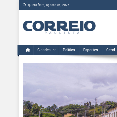
Skip
quinta-feira, agosto 06, 2026
to
content
Correio Paulista
Acompanhe as últimas notícias da região no Correio Paulis
Cidades
Política
Esportes
Geral