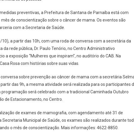
Santana
De
 medidas preventivas, a Prefeitura de Santana de Parnaíba está com
Parnaíba
 mês de conscientização sobre o câncer de mama. Os eventos são
Tem
arceria com a Secretaria de Saúde.
Programação
Diversificada
10/10), a partir das 10h, com uma roda de conversa com a secretária da
Para
 da rede pública, Dr. Paulo Tenório, no Centro Administrativo
Conscientizar
Sobre
ício a exposição “Mulheres que inspiram”, no auditório do CAB. Na
O
 Casa Rosa com histórias sobre suas vidas.
Câncer
De
de conversa sobre prevenção ao câncer de mama com a secretária Selm
Mama
partir das 9h, a mesma atividade será realizada para os participantes 
da programação será celebrado com a tradicional Caminhada Outubro
lsão de Estacionamento, no Centro.
realização de exames de mamografia, com agendamento até 31 de
a Secretaria Municipal de Saúde, os exames são realizados durante to
tando o mês de conscientização. Mais informações: 4622-8850.