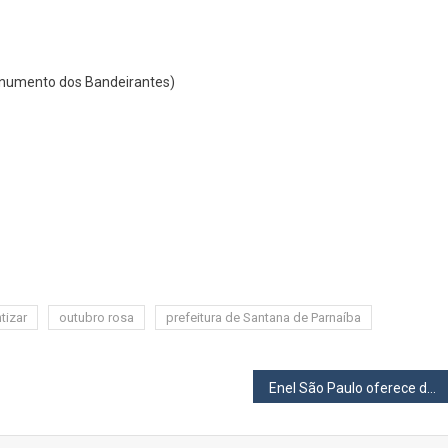
Monumento dos Bandeirantes)
tizar
outubro rosa
prefeitura de Santana de Parnaíba
Enel São Paulo oferece descontos de até 75% em dívidas para clientes aptos ao Programa Federal Desenrola Brasil