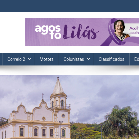
ta. Informação, política, saúde, economia, esportes e cotidiano.
Correio 2
Motors
Colunistas
Classificados
Ed