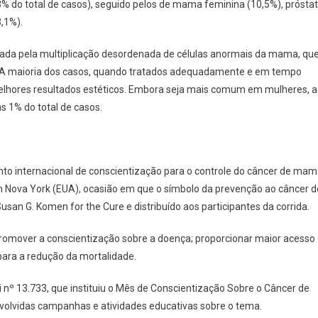
3% do total de casos), seguido pelos de mama feminina (10,5%), prósta
3,1%).
da pela multiplicação desordenada de células anormais da mama, qu
. A maioria dos casos, quando tratados adequadamente e em tempo
elhores resultados estéticos. Embora seja mais comum em mulheres, a
1% do total de casos.
o internacional de conscientização para o controle do câncer de mam
 em Nova York (EUA), ocasião em que o símbolo da prevenção ao câncer d
san G. Komen for the Cure e distribuído aos participantes da corrida.
promover a conscientização sobre a doença; proporcionar maior acesso
 para a redução da mortalidade.
i nº 13.733, que instituiu o Mês de Conscientização Sobre o Câncer de
olvidas campanhas e atividades educativas sobre o tema.