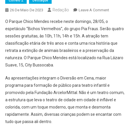
Correio 2
Destaque
Redação
On
26 De Maio De 2023
Leave A Comment
Parque
O Parque Chico Mendes recebe neste domingo, 28/05, o
Chico
espetáculo “Bichos Vermelhos”, do grupo Pia Fraus. Serão quatro
Mendes
sessões gratuitas, às 10h, 11h, 14h e 15h. A atração tem
Em
classificação etária de três anos e conta uma rica história que
Osasco
Terá
retrata a extinção de animais brasileiros e a preservação da
Teatro
natureza. O Parque Chico Mendes está localizado na Rua Lázaro
Gratuito
Suave, 15, City Bussocaba.
As apresentações integram o Diversão em Cena, maior
programa para formação de público para teatro infantil e
promovido pela Fundação ArcelorMittal. Não é um teatro comum,
a estrutura que leva o teatro de cidade em cidade é inflável e
colorida, com um toque moderno, que monta e desmonta
rapidamente. Assim, diversas crianças podem se encantar com
tudo que passa ali dentro.