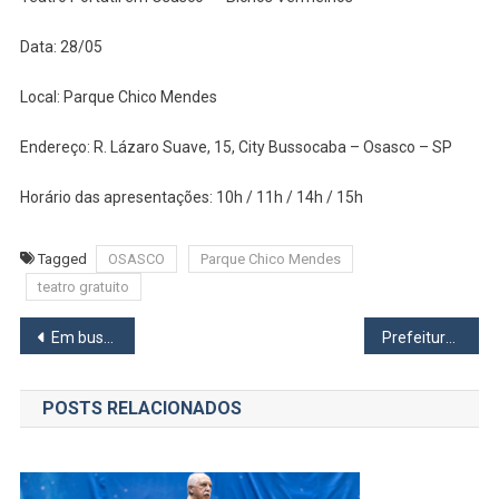
Data: 28/05
Local: Parque Chico Mendes
Endereço: R. Lázaro Suave, 15, City Bussocaba – Osasco – SP
Horário das apresentações: 10h / 11h / 14h / 15h
Tagged
OSASCO
Parque Chico Mendes
teatro gratuito
Navegação
Em busca da classificação para o Final Four, Basket Osasco encara o Cruzeiro fora de casa
Prefeitura de Cotia emite nota sobre vans retiradas de linhas intermunicipais
de
POSTS RELACIONADOS
Post