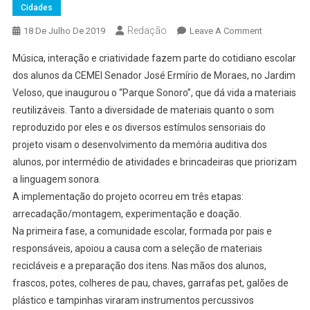
Cidades
Redação
On
18 De Julho De 2019
Leave A Comment
Parque
Música, interação e criatividade fazem parte do cotidiano escolar
Sonoro
dos alunos da CEMEI Senador José Ermírio de Moraes, no Jardim
É
Veloso, que inaugurou o “Parque Sonoro”, que dá vida a materiais
Atração
reutilizáveis. Tanto a diversidade de materiais quanto o som
Para
Alunos
reproduzido por eles e os diversos estímulos sensoriais do
De
projeto visam o desenvolvimento da memória auditiva dos
Escola
alunos, por intermédio de atividades e brincadeiras que priorizam
Municipal
a linguagem sonora.
Do
A implementação do projeto ocorreu em três etapas:
Jardim
arrecadação/montagem, experimentação e doação.
Veloso
Na primeira fase, a comunidade escolar, formada por pais e
responsáveis, apoiou a causa com a seleção de materiais
recicláveis e a preparação dos itens. Nas mãos dos alunos,
frascos, potes, colheres de pau, chaves, garrafas pet, galões de
plástico e tampinhas viraram instrumentos percussivos