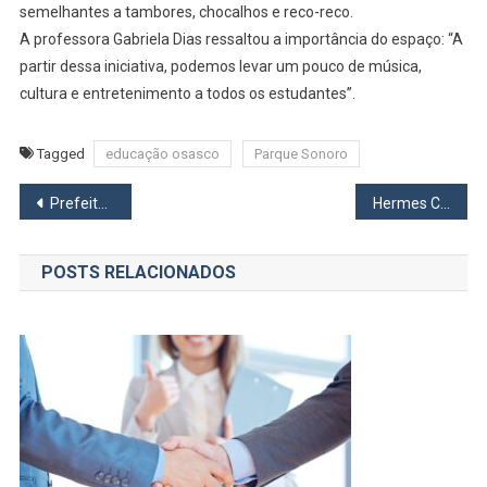
semelhantes a tambores, chocalhos e reco-reco.
A professora Gabriela Dias ressaltou a importância do espaço: “A
partir dessa iniciativa, podemos levar um pouco de música,
cultura e entretenimento a todos os estudantes”.
Tagged
educação osasco
Parque Sonoro
Navegação
Prefeiturável
Hermes Carpes
de
POSTS RELACIONADOS
Post