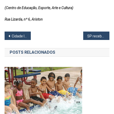
(Centro de Educação, Esporte, Arte e Cultura)
Rua Lizarda, nº 6, Ariston
Navegação
Cidade limpa exige que a população também faça sua parte
SP recebe matéria-prima para 20 milhões de vacinas do Butantan
de
POSTS RELACIONADOS
Post