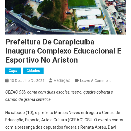
Prefeitura De Carapicuíba
Inaugura Complexo Educacional E
Esportivo No Ariston
Capa
Cidades
Redação
On
13 De Julho De 2021
Leave A Comment
Prefeitura
CEEAC CSU conta com duas escolas, teatro, quadra coberta e
De
campo de grama sintética
Carapicuíba
Inaugura
No sábado (10), o prefeito Marcos Neves entregou o Centro de
Complexo
Educação, Esporte, Arte e Cultura (CEEAC) CSU. O evento contou
Educaciona
com a presença dos deputados federais Renata Abreu, Davi
E