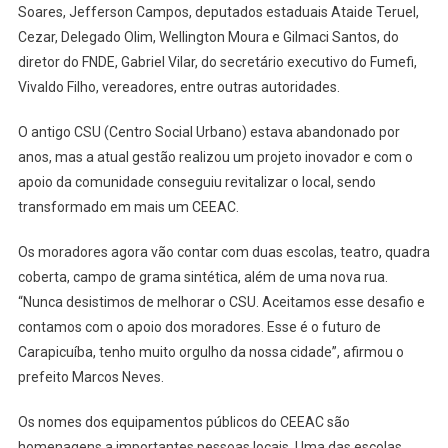
Esportivo
Soares, Jefferson Campos, deputados estaduais Ataide Teruel,
No
Cezar, Delegado Olim, Wellington Moura e Gilmaci Santos, do
Ariston
diretor do FNDE, Gabriel Vilar, do secretário executivo do Fumefi,
Vivaldo Filho, vereadores, entre outras autoridades.
O antigo CSU (Centro Social Urbano) estava abandonado por
anos, mas a atual gestão realizou um projeto inovador e com o
apoio da comunidade conseguiu revitalizar o local, sendo
transformado em mais um CEEAC.
Os moradores agora vão contar com duas escolas, teatro, quadra
coberta, campo de grama sintética, além de uma nova rua.
“Nunca desistimos de melhorar o CSU. Aceitamos esse desafio e
contamos com o apoio dos moradores. Esse é o futuro de
Carapicuíba, tenho muito orgulho da nossa cidade”, afirmou o
prefeito Marcos Neves.
Os nomes dos equipamentos públicos do CEEAC são
homenagens a importantes pessoas locais. Uma das escolas