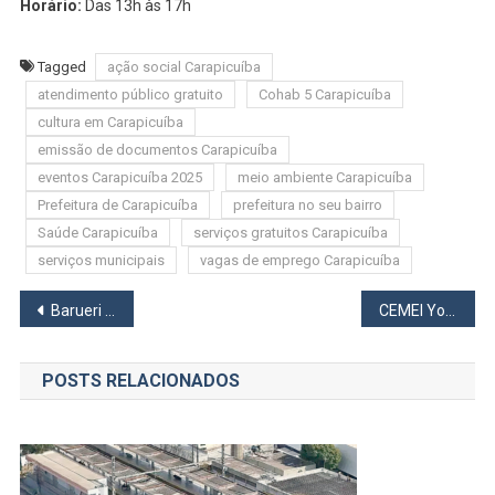
Horário:
Das 13h às 17h
Tagged
ação social Carapicuíba
atendimento público gratuito
Cohab 5 Carapicuíba
cultura em Carapicuíba
emissão de documentos Carapicuíba
eventos Carapicuíba 2025
meio ambiente Carapicuíba
Prefeitura de Carapicuíba
prefeitura no seu bairro
Saúde Carapicuíba
serviços gratuitos Carapicuíba
serviços municipais
vagas de emprego Carapicuíba
Navegação
Barueri abre novas turmas da Oficina de Libras com aulas gratuitas e presenciais!
CEMEI Yolanda de Sá Battiston é premiada com kits da LEGO Education em Osasco
de
POSTS RELACIONADOS
Post