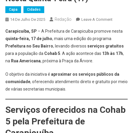
Capa
Cidades
Redação
On
14 De Julho De 2025
Leave A Comment
Prefeitura
Carapicuíba, SP
– A Prefeitura de Carapicuíba promove nesta
De
quinta-feira, 17 de julho
, mais uma edição do programa
Carapicuíba
Prefeitura no Seu Bairro
, levando diversos
serviços gratuitos
Leva
para a população da
Cohab 5
. A ação acontece das
13h às 17h
Serviços
,
Gratuitos
na
Rua Americana
, próxima à Praça da Árvore.
Para
Cohab
O objetivo da iniciativa é
aproximar os serviços públicos da
5
comunidade
, oferecendo atendimento direto e gratuito por meio
Nesta
de várias secretarias municipais.
Quinta-
Feira
Serviços oferecidos na Cohab
(17)
5 pela Prefeitura de
Carapicuíba