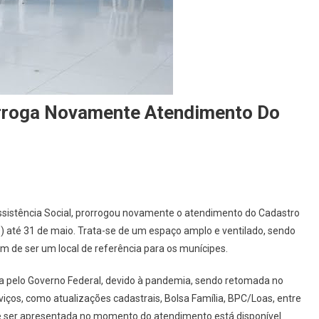
orroga Novamente Atendimento Do
On
refeitura
Assistência Social, prorrogou novamente o atendimento do Cadastro
De
) até 31 de maio. Trata-se de um espaço amplo e ventilado, sendo
Carapicuíba
m de ser um local de referência para os munícipes.
Prorroga
Novamente
sa pelo Governo Federal, devido à pandemia, sendo retomada no
Atendimento
rviços, como atualizações cadastrais, Bolsa Família, BPC/Loas, entre
Do
Cadastro
ve ser apresentada no momento do atendimento está disponível