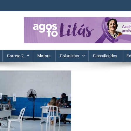
ta. Informação, política, saúde, economia, esportes e cotidiano.
Correio 2
Motors
Colunistas
Classificados
Ed