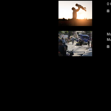
O 
Mo
Mu