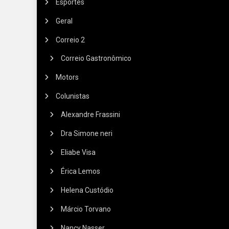
Esportes
Geral
Correio 2
Correio Gastronômico
Motors
Colunistas
Alexandre Frassini
Dra Simone neri
Eliabe Visa
Érica Lemos
Helena Custódio
Márcio Torvano
Nancy Nasser