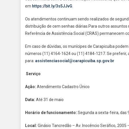
em
https://bit.ly/3s5JJvG
.
Os atendimentos continuam sendo realizados de segunda a
distribuição de cem senhas diárias.Para outros assuntos 
Referência de Assistência Social (CRAS) permanecem com
Em caso de dúvidas, os munícipes de Carapicuíba podem e
números (11) 4164-1624 ou (11) 4184-1217. Se preferir
para:
assistenciasocial@carapicuiba.sp.gov.br
Serviço
Ação:
Atendimento Cadastro Único
Data:
Até 31 de maio
Horário de funcionamento:
Segunda a sexta-feira, das 
Local:
Ginásio Tancredão – Av. Inocêncio Seráfico, 2005 –