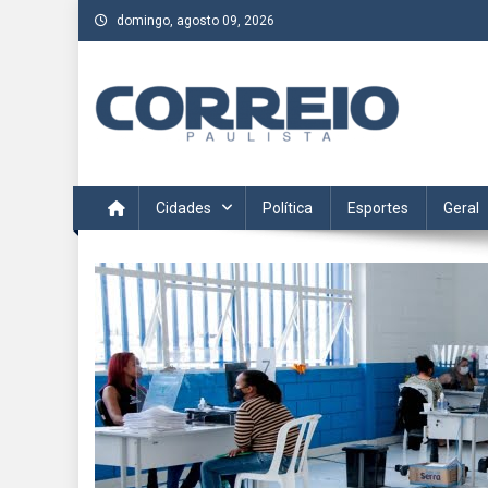
Skip
domingo, agosto 09, 2026
to
content
Correio Paulista
Acompanhe as últimas notícias da região no Correio Paulis
Cidades
Política
Esportes
Geral