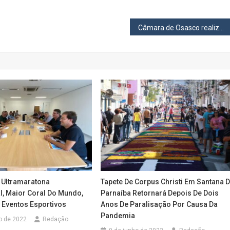
Câmara de Osasco realiza força-tarefa para entregar alimentos arrecadados em campanha
á Ultramaratona
Tapete De Corpus Christi Em Santana 
l, Maior Coral Do Mundo,
Parnaíba Retornará Depois De Dois
 Eventos Esportivos
Anos De Paralisação Por Causa Da
Pandemia
o de 2022
Redação