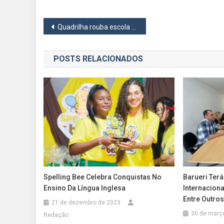
Navegação
Quadrilha rouba escola e fazem pai e filho reféns em Jandira
de
POSTS RELACIONADOS
Post
Spelling Bee Celebra Conquistas No
Barueri Ter
Ensino Da Língua Inglesa
Internaciona
Entre Outros
21 de dezembro de 2023
30 de març
Redação