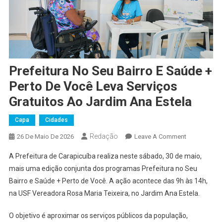
Prefeitura No Seu Bairro E Saúde +
Perto De Você Leva Serviços
Gratuitos Ao Jardim Ana Estela
Capa
Cidades
Redação
On
26 De Maio De 2026
Leave A Comment
Prefeitura
A Prefeitura de Carapicuíba realiza neste sábado, 30 de maio,
No
mais uma edição conjunta dos programas Prefeitura no Seu
Seu
Bairro e Saúde + Perto de Você. A ação acontece das 9h às 14h,
Bairro
na USF Vereadora Rosa Maria Teixeira, no Jardim Ana Estela.
E
Saúde
O objetivo é aproximar os serviços públicos da população,
+