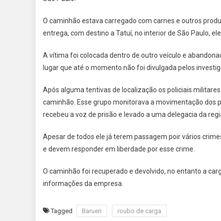
O caminhão estava carregado com carnes e outros produt
entrega, com destino a Tatuí, no interior de São Paulo, e
A vítima foi colocada dentro de outro veículo e abandon
lugar que até o momento não foi divulgada pelos investi
Após alguma tentivas de localização os policiais milita
caminhão. Esse grupo monitorava a movimentação dos poli
recebeu a voz de prisão e levado a uma delegacia da regi
Apesar de todos ele já terem passagem poir vários crimes
e devem responder em liberdade por esse crime.
O caminhão foi recuperado e devolvido, no entanto a car
informações da empresa.
Tagged
Barueri
roubo de carga