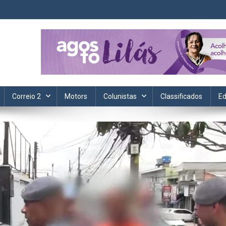
ta. Informação, política, saúde, economia, esportes e cotidiano.
Correio 2
Motors
Colunistas
Classificados
Ed