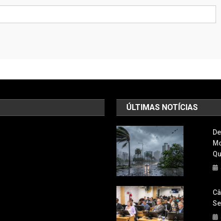
ÚLTIMAS NOTÍCIAS
De
Mo
Qu
Câ
Se