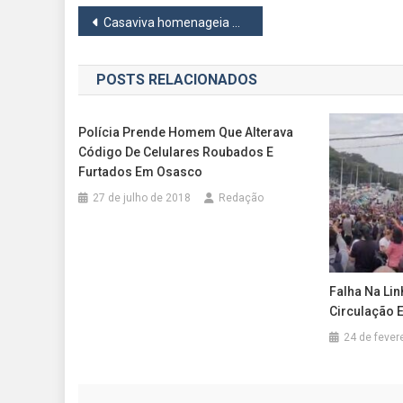
Navegação
Casaviva homenageia mulheres com mostra de artes no Osasco Plaza Shopping
de
POSTS RELACIONADOS
Post
Polícia Prende Homem Que Alterava
Código De Celulares Roubados E
Furtados Em Osasco
27 de julho de 2018
Redação
Falha Na Li
Circulação E
24 de fever