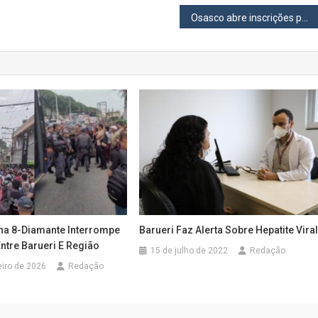
Osasco abre inscrições para a eleição do Conselho Municipal de Segurança Alimentar
nha 8-Diamante Interrompe
Barueri Faz Alerta Sobre Hepatite Vira
ntre Barueri E Região
15 de julho de 2022
Redação
eiro de 2026
Redação