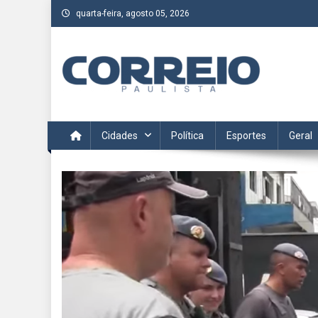
Skip
quarta-feira, agosto 05, 2026
to
content
Correio Paulista
Acompanhe as últimas notícias da região no Correio Paulis
Cidades
Política
Esportes
Geral