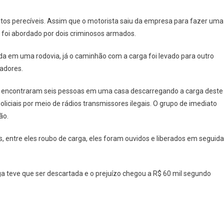
Presa
Suspeita
os perecíveis. Assim que o motorista saiu da empresa para fazer uma
De
le foi abordado por dois criminosos armados.
Envolvimento
Em
ada em uma rodovia, já o caminhão com a carga foi levado para outro
Roubo
gadores.
De
Carga
res encontraram seis pessoas em uma casa descarregando a carga deste
Em
ciais por meio de rádios transmissores ilegais. O grupo de imediato
Barueri
ão.
, entre eles roubo de carga, eles foram ouvidos e liberados em seguida
ga teve que ser descartada e o prejuízo chegou a R$ 60 mil segundo