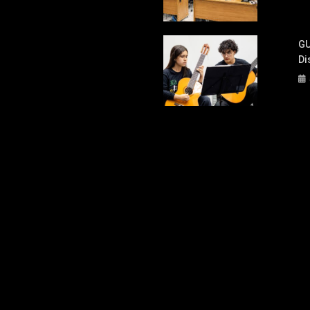
GU
Di