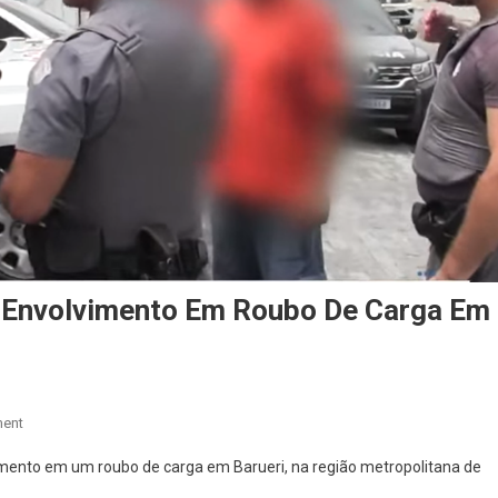
e Envolvimento Em Roubo De Carga Em
On
ent
Quadrilha
imento em um roubo de carga em Barueri, na região metropolitana de
É