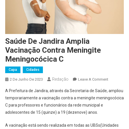
Saúde De Jandira Amplia
Vacinação Contra Meningite
Meningocócica C
Capa
Cidades
Redação
On
2 De Junho De 2023
Leave A Comment
Saúde
A Prefeitura de Jandira, através da Secretaria de Saúde, ampliou
De
temporariamente a vacinação contra a meningite meningocócica
Jandira
C para professores e funcionários da rede municipal e
Amplia
adolescentes de 15 (quinze) a 19 (dezenove) anos.
Vacinação
Contra
A vacinação está sendo realizada em todas as UBSs(Unidades
Meningite