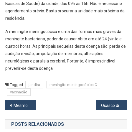
Meningocóc
Básicas de Saúde) da cidade, das 09h às 16h. Não é necessário
C
agendamento prévio. Basta procurar a unidade mais próxima da
residência.
A meningite meningocócica é uma das formas mais graves da
meningite bacteriana, podendo causar óbito em até 24 (vinte e
quatro) horas. As principais sequelas desta doença são: perda de
audição e visão, amputação de membros, alterações
neurológicas e paralisia cerebral. Portanto, é imprescindível
prevenir-se desta doença.
Tagged
jandira
meningite meningocócica C
vacinação
Navegação
Mesmo com queda no ICMS, Prefeitura de Barueri mantém as contas no azul
Osasco discute LDO 2024
de
POSTS RELACIONADOS
Post