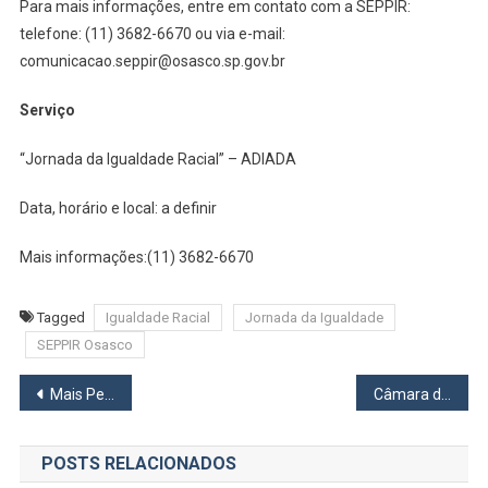
Para mais informações, entre em contato com a SEPPIR:
telefone: (11) 3682-6670 ou via e-mail:
comunicacao.seppir@osasco.sp.gov.br
Serviço
“Jornada da Igualdade Racial” – ADIADA
Data, horário e local: a definir
Mais informações:(11) 3682-6670
Tagged
Igualdade Racial
Jornada da Igualdade
SEPPIR Osasco
Navegação
Mais Pets, Menos Crianças: a nova configuração dos lares brasileiros
Câmara de Osasco aprova Política Municipal de Videomonitoramento para reforçar a segurança
de
POSTS RELACIONADOS
Post