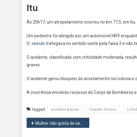
Itu
Às 20h17, um atropelamento ocorreu no km 77,5, em Itu.
Um pedestre foi atingido por um automóvel HRV enquanto
O
veículo
trafegava no sentido oeste pela faixa 3 e não te
O acidente, classificado com criticidade moderada, resu
graves.
O acidente gerou bloqueio do acostamento na rodovia e 
A ocorrência envolveu recursos do Corpo de Bombeiros e da
Tagged
acidente Barueri
Castello Branco
Colisã
Navegação
Mulher não gosta de ser cobrada por roupa emprestada e dá tiro na cabeça de amiga em Osasco
de