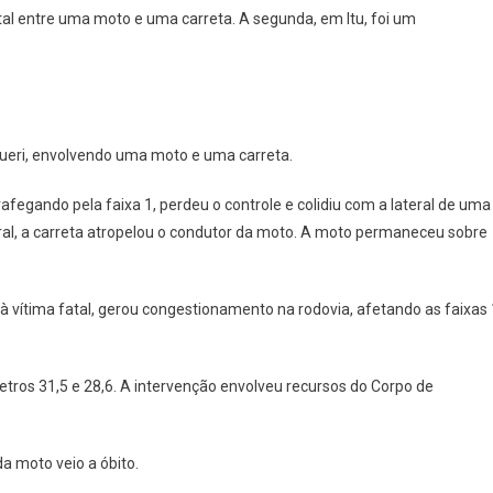
Na
tal entre uma moto e uma carreta. A segunda, em Itu, foi um
Castello
Branco
É
Marcada
Por
Colisão
ueri, envolvendo uma moto e uma carreta.
Fatal
Em
fegando pela faixa 1, perdeu o controle e colidiu com a lateral de uma
Barueri
teral, a carreta atropelou o condutor da moto. A moto permaneceu sobre
o à vítima fatal, gerou congestionamento na rodovia, afetando as faixas 
etros 31,5 e 28,6. A intervenção envolveu recursos do Corpo de
da moto veio a óbito.