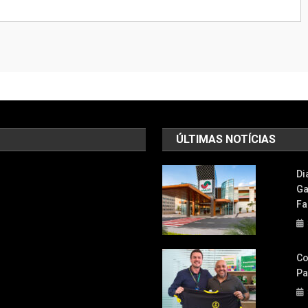
ÚLTIMAS NOTÍCIAS
Di
Ga
Fa
Co
Pa