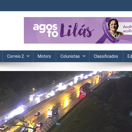
ta. Informação, política, saúde, economia, esportes e cotidiano.
Correio 2
Motors
Colunistas
Classificados
Ed