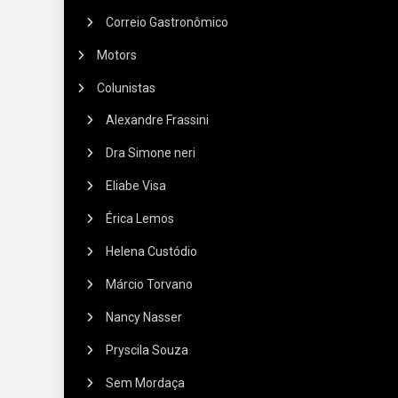
Correio Gastronômico
Motors
Colunistas
Alexandre Frassini
Dra Simone neri
Eliabe Visa
Érica Lemos
Helena Custódio
Márcio Torvano
Nancy Nasser
Pryscila Souza
Sem Mordaça