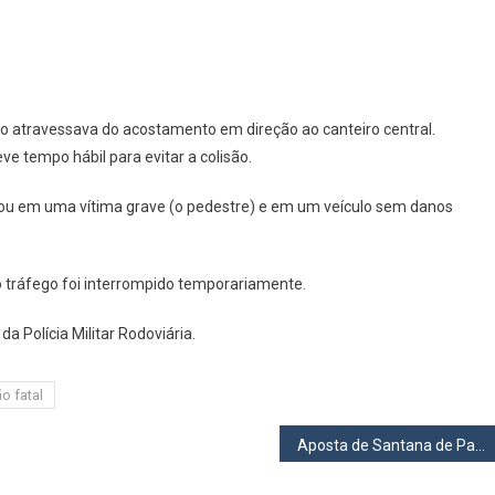
 atravessava do acostamento em direção ao canteiro central.
ve tempo hábil para evitar a colisão.
ltou em uma vítima grave (o pedestre) e em um veículo sem danos
o tráfego foi interrompido temporariamente.
 Polícia Militar Rodoviária.
o fatal
Aposta de Santana de Parnaíba é premiada na Lotofácil