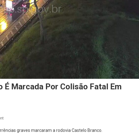
o É Marcada Por Colisão Fatal Em
On
nt
Sexta-
corrências graves marcaram a rodovia Castelo Branco.
Feira