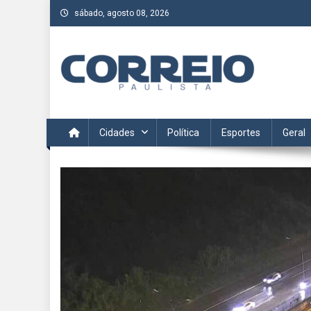
Skip
sábado, agosto 08, 2026
to
content
Correio Paulista
Acompanhe as últimas notícias da região no Correio Paulis
Cidades
Política
Esportes
Geral